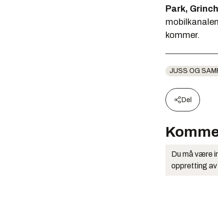
Park, Grinc
mobilkanalen 
kommer.
JUSS OG SAM
Del
Komme
Du må være in
oppretting av