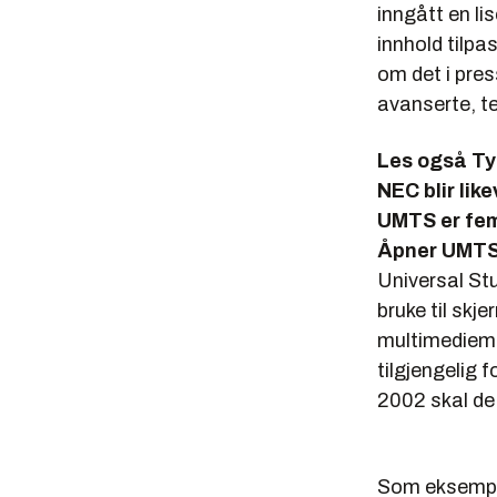
inngått en l
innhold tilpa
om det i pres
avanserte, t
Les også
Ty
NEC blir li
UMTS er fem 
Åpner UMTS-n
Universal Stu
bruke til skj
multimediemel
tilgjengelig 
2002 skal de
Som eksempel