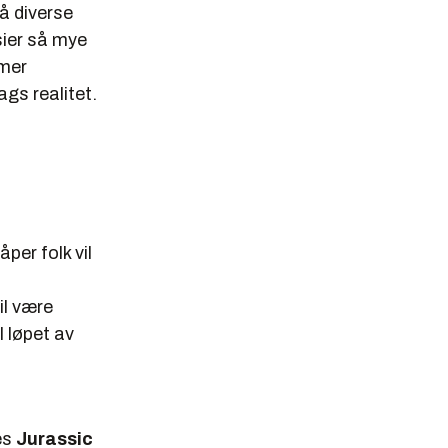
å diverse
sier så mye
 mer
gs realitet.
per folk vil
il være
I løpet av
es
Jurassic