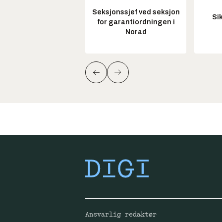
Seksjonssjef ved seksjon
Si
for garantiordningen i
Norad
Ansvarlig redaktør