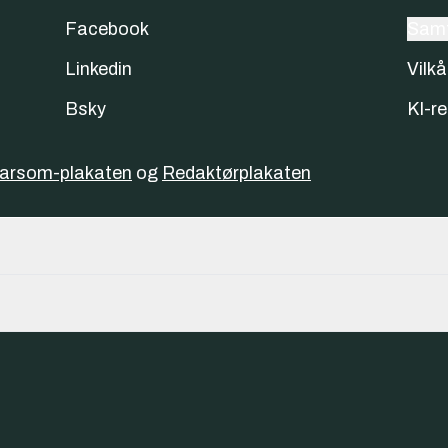
Facebook
Samt
Linkedin
Vilkå
Bsky
KI-re
varsom-plakaten
og
Redaktørplakaten