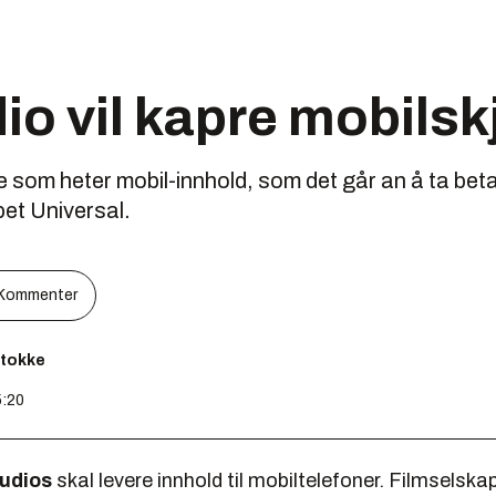
io vil kapre mobils
oe som heter mobil-innhold, som det går an å ta beta
pet Universal.
Kommenter
Stokke
5:20
tudios
skal levere innhold til mobiltelefoner. Filmselska