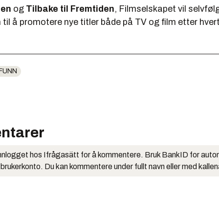
hen
og
Tilbake til Fremtiden
, Filmselskapet vil selvføl
til å promotere nye titler både på TV og film etter hve
FUNN
ntarer
nlogget hos Ifrågasätt for å kommentere. Bruk BankID for auto
 brukerkonto. Du kan kommentere under fullt navn eller med kalle