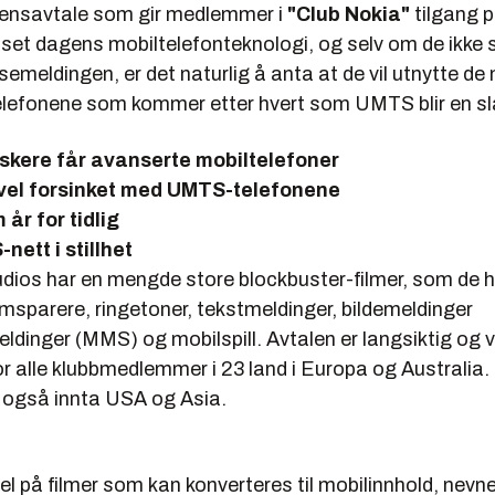
isensavtale som gir medlemmer i
"Club Nokia"
tilgang p
sset dagens mobiltelefonteknologi, og selv om de ikke 
semeldingen, er det naturlig å anta at de vil utnytte de
elefonene som kommer etter hvert som UMTS blir en sla
skere får avanserte mobiltelefoner
kevel forsinket med UMTS-telefonene
år for tidlig
ett i stillhet
dios har en mengde store blockbuster-filmer, som de hå
ermsparere, ringetoner, tekstmeldinger, bildemeldinger
dinger (MMS) og mobilspill. Avtalen er langsiktig og v
for alle klubbmedlemmer i 23 land i Europa og Australia. 
 også innta USA og Asia.
 på filmer som kan konverteres til mobilinnhold, nevn