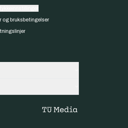
ykkeinnstillinger
r og bruksbetingelser
tningslinjer