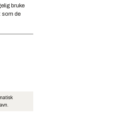
gelig bruke
rt som de
matisk
navn.