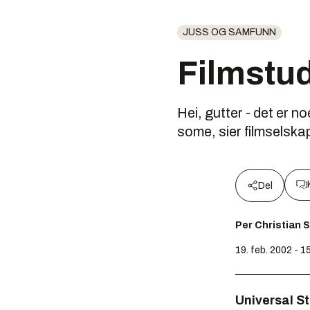
JUSS OG SAMFUNN
Filmstud
Hei, gutter - det er n
some, sier filmselska
Del
Per Christian 
19. feb. 2002 - 1
Universal S