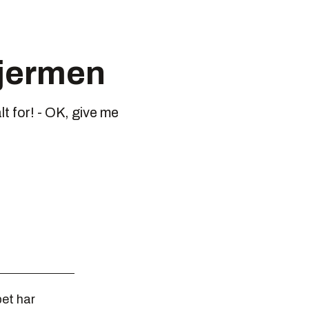
kjermen
lt for! - OK, give me
pet har