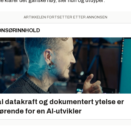
klarer det ganske høy, sier hun og utdyper:
ARTIKKELEN FORTSETTER ETTER ANNONSEN
ONSØRINNHOLD
l datakraft og dokumentert ytelse er
ørende for en AI-utvikler