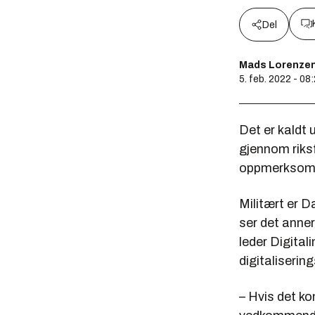
Del
Mads Lorenzen 
5. feb. 2022 - 08
Det er kaldt 
gjennom riks
oppmerksomhe
Militært er D
ser det anne
leder Digital
digitaliseri
– Hvis det ko