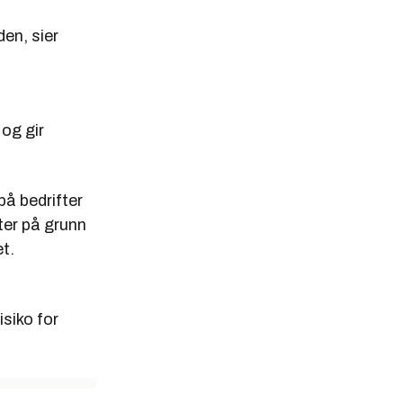
den, sier
og gir
på bedrifter
ter på grunn
t.
siko for