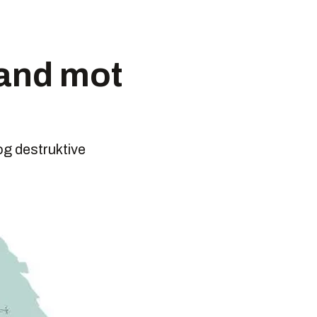
land mot
og destruktive