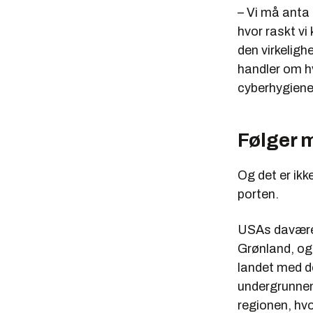
– Vi må anta 
hvor raskt vi
den virkeligh
handler om hv
cyberhygiene
Følger 
Og det er ik
porten.
USAs daværen
Grønland, og 
landet med de
undergrunnen.
regionen, hvo