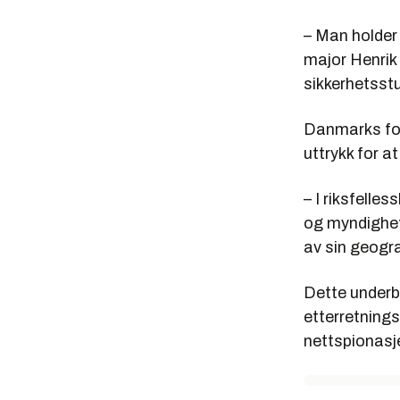
– Man holder 
major Henrik
sikkerhetsst
Danmarks for
uttrykk for a
– I riksfelle
og myndighet
av sin geogra
Dette underby
etterretnings
nettspionasj