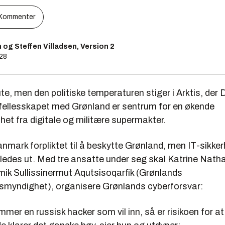
Kommenter
og Steffen Villadsen, Version 2
:28
ute, men den politiske temperaturen stiger i Arktis, de
fellesskapet med Grønland er sentrum for en økende
t fra digitale og militære supermakter.
anmark forpliktet til å beskytte Grønland, men IT-sikk
rledes ut. Med tre ansatte under seg skal Katrine Nath
imik Sullissinermut Aqutsisoqarfik (Grønlands
ngsmyndighet), organisere Grønlands cyberforsvar:
mmer en russisk hacker som vil inn, så er risikoen for at