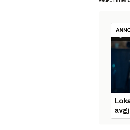
vedkommende 
ANN
Loka
avgj