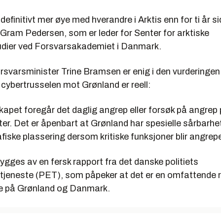
definitivt mer øye med hverandre i Arktis enn for ti år si
 Gram Pedersen, som er leder for Senter for arktiske
udier ved Forsvarsakademiet i Danmark.
svarsminister Trine Bramsen er enig i den vurderingen 
t cybertrusselen mot Grønland er reell:
sskapet foregår det daglig angrep eller forsøk på angrep 
er. Det er åpenbart at Grønland har spesielle sårbarhe
fiske plassering dersom kritiske funksjoner blir angrepe
gges av en fersk rapport fra det danske politiets
tjeneste (PET), som påpeker at det er en omfattende ri
e på Grønland og Danmark.