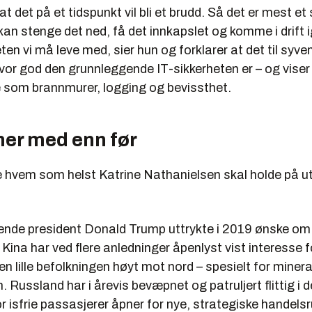
at det på et tidspunkt vil bli et brudd. Så det er mest 
 kan stenge det ned, få det innkapslet og komme i drift i
eten vi må leve med, sier hun og forklarer at det til syve
or god den grunnleggende IT-sikkerheten er – og viser t
 som brannmurer, logging og bevissthet.
mer med enn før
ke hvem som helst Katrine Nathanielsen skal holde på u
de president Donald Trump uttrykte i 2019 ønske om 
Kina har ved flere anledninger åpenlyst vist interesse f
n lille befolkningen høyt mot nord – spesielt for minera
 Russland har i årevis bevæpnet og patruljert flittig i d
r isfrie passasjerer åpner for nye, strategiske handelsr