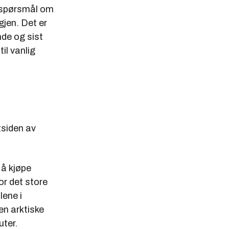
et spørsmål om
gjen. Det er
nde og sist
il vanlig
tsiden av
å kjøpe
or det store
lene i
en arktiske
uter.