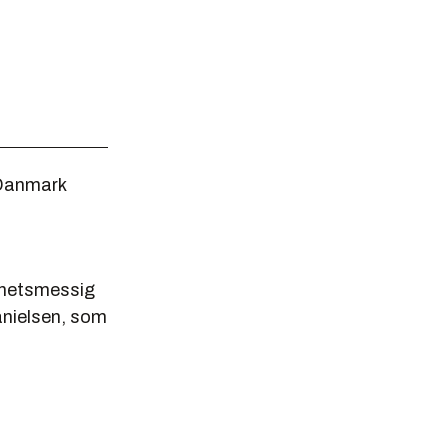
r Danmark
erhetsmessig
anielsen, som