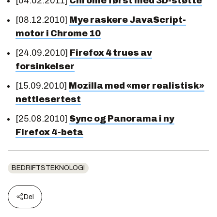
[04.02.2011]
Chrome først med 3D-støtte
[08.12.2010]
Mye raskere JavaScript-
motor i Chrome 10
[24.09.2010]
Firefox 4 trues av
forsinkelser
[15.09.2010]
Mozilla med «mer realistisk»
nettlesertest
[25.08.2010]
Sync og Panorama i ny
Firefox 4-beta
BEDRIFTSTEKNOLOGI
Del