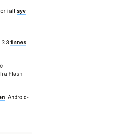
r i alt
syv
R 3.3
finnes
te
 fra Flash
en
. Android-