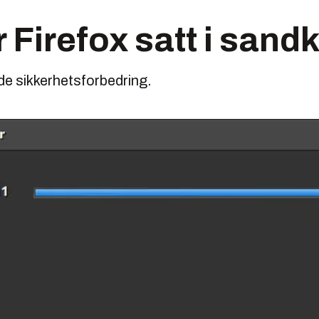
r Firefox satt i san
e sikkerhetsforbedring.