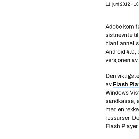
11. juni 2012 - 1
Adobe kom før
sistnevnte ti
blant annet s
Android 4.0, 
versjonen av 
Den viktigste
av
Flash Pl
Windows Vista
sandkasse, e
med en rekke
ressurser. De
Flash Player.