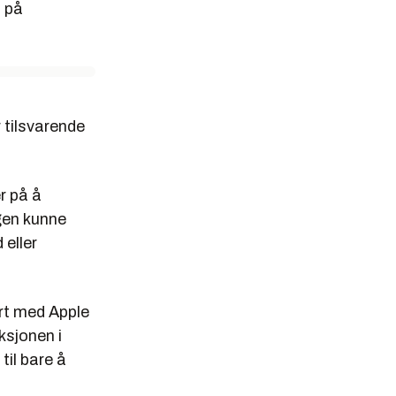
 på
 tilsvarende
r på å
gen kunne
 eller
rt med Apple
ksjonen i
il bare å