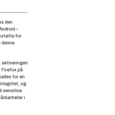
ens den
 Android –
sstøtte for
i denne
t aktiveringen
Firefox på
alles for en
ntegritet, og
l sensitive
sårbarheter i