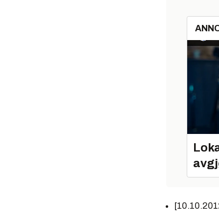
ANN
Loka
avgj
[10.10.201