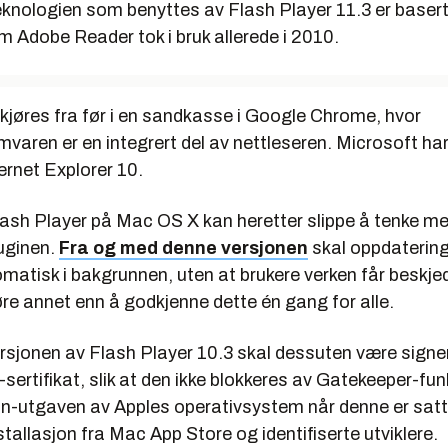
nologien som benyttes av Flash Player 11.3 er basert
 Adobe Reader tok i bruk allerede i 2010.
kjøres fra før i en sandkasse i Google Chrome, hvor
varen er en integrert del av nettleseren. Microsoft har
ternet Explorer 10.
lash Player på Mac OS X kan heretter slippe å tenke me
uginen.
Fra og med denne versjonen
skal oppdaterin
omatisk i bakgrunnen, uten at brukere verken får beskjed
re annet enn å godkjenne dette én gang for alle.
sjonen av Flash Player 10.3 skal dessuten være signe
sertifikat, slik at den ikke blokkeres av Gatekeeper-fun
n-utgaven av Apples operativsystem når denne er satt t
tallasjon fra Mac App Store og identifiserte utviklere.