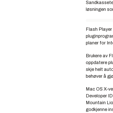
Sandkassetek
løsningen som
Flash Player 
pluginprogram
planer for In
Brukere av F
oppdatere pl
skje helt aut
behøver å gjø
Mac OS X-ver
Developer ID-
Mountain Lio
godkjenne ins