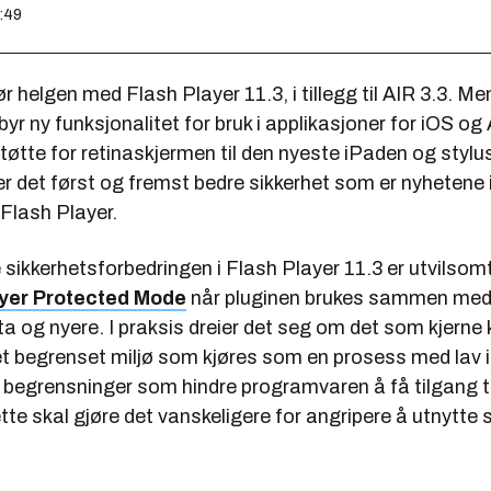
0:49
 helgen med Flash Player 11.3, i tillegg til AIR 3.3. M
lbyr ny funksjonalitet for bruk i applikasjoner for iOS og
tøtte for retinaskjermen til den nyeste iPaden og stylu
er det først og fremst bedre sikkerhet som er nyhetene 
Flash Player.
 sikkerhetsforbedringen i Flash Player 11.3 er utvilsom
ayer Protected Mode
når pluginen brukes sammen med 
 og nyere. I praksis dreier det seg om det som kjerne k
t begrenset miljø som kjøres som en prosess med lav i
 begrensninger som hindre programvaren å få tilgang ti
tte skal gjøre det vanskeligere for angripere å utnytte 