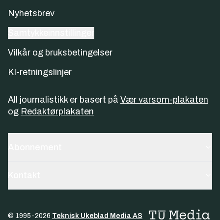
Nyhetsbrev
Samtykkeinnstillinger
Vilkår og bruksbetingelser
KI-retningslinjer
All journalistikk er basert på
Vær varsom-plakaten
og
Redaktørplakaten
Abonnement
Kontakt
© 1995-
2026
Teknisk Ukeblad Media AS