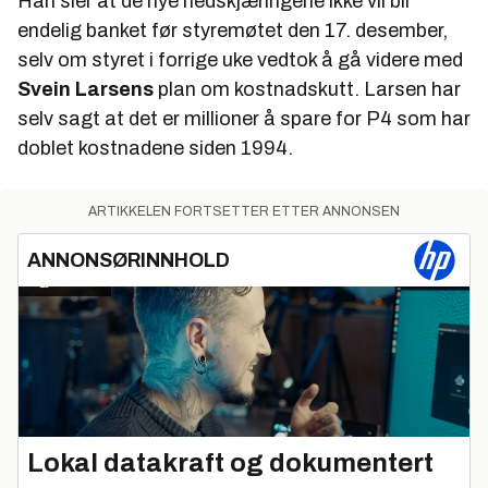
Han sier at de nye nedskjæringene ikke vil bli
endelig banket før styremøtet den 17. desember,
selv om styret i forrige uke vedtok å gå videre med
Svein Larsens
plan om kostnadskutt. Larsen har
selv sagt at det er millioner å spare for P4 som har
doblet kostnadene siden 1994.
ARTIKKELEN FORTSETTER ETTER ANNONSEN
ANNONSØRINNHOLD
Lokal datakraft og dokumentert