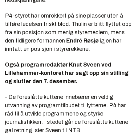
P4-styret har omrokkert på sine plasser uten å
tilføre ledelsen friskt blod. Thulin er blitt flyttet opp
fra sin posisjon som menig styremedlem, mens
den tidligere formannen
Endré Røsjø
igjen har
inntatt en posisjon i styrerekkene.
Også programredaktør
Knut Sveen
ved
Lillehammer-kontoret har sagt opp sin stilling
og slutter den 7. desember.
- De foreslåtte kuttene innebærer en veldig
utvanning av programtilbudet til lytterne. P4 har
råd til å utvikle programmene og styrke
journalistikken. I stedet går de foreslåtte kuttene i
gal retning, sier Sveen til
NTB.