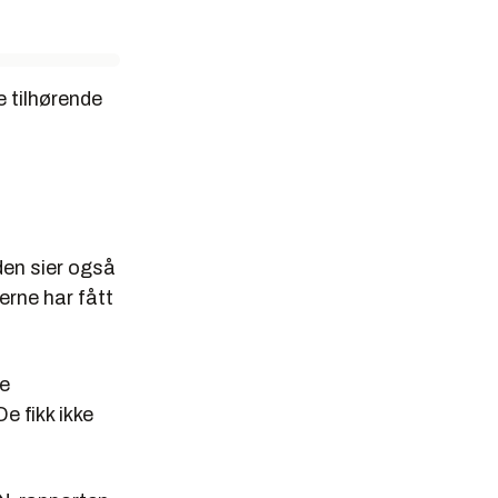
 tilhørende
den sier også
erne har fått
re
e fikk ikke