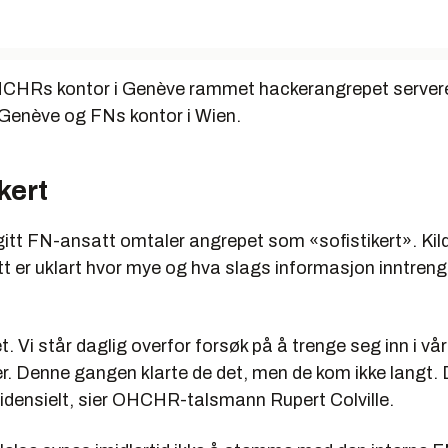
l OHCHRs kontor i Genève rammet hackerangrepet servere
 Genève og FNs kontor i Wien.
kert
gitt FN-ansatt omtaler angrepet som «sofistikert». Kil
tt er uklart hvor mye og hva slags informasjon inntreng
et. Vi står daglig overfor forsøk på å trenge seg inn i vå
. Denne gangen klarte de det, men de kom ikke langt. D
fidensielt, sier OHCHR-talsmann Rupert Colville.