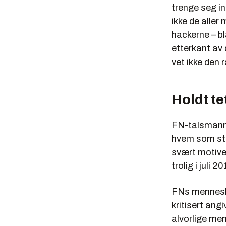
trenge seg in
ikke de aller
hackerne – bl
etterkant av 
vet ikke den
Holdt te
FN-talsmann S
hvem som stå
svært motive
trolig i juli 
FNs menneske
kritisert ang
alvorlige me