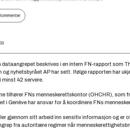
Kommenter
:00
 dataangrepet beskrives i en intern FN-rapport som 
 og nyhetsbyrået AP har sett. Ifølge rapporten har ukj
 i minst 42 servere.
rne tilhører FNs menneskerettskontor (OHCHR), som f
et i Genève har ansvar for å koordinere FNs mennesker
 gjennom sitt arbeid inn sensitiv informasjon og er o
angrep fra autoritære regimer når menneskerettighetsb