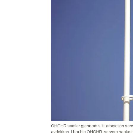
OHCHR samler gjennom sitt arbeid inn sens
avdekkes. I fjor ble OHCHR-servere hacket. 