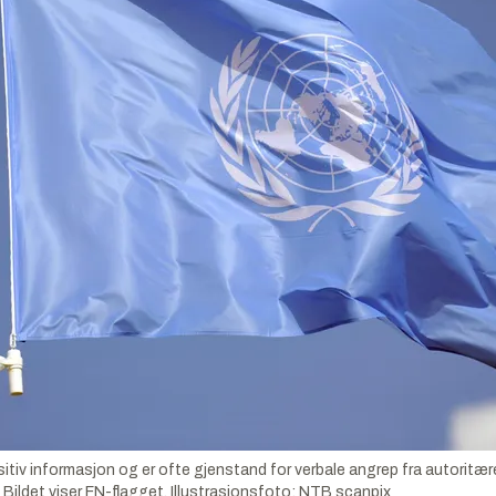
itiv informasjon og er ofte gjenstand for verbale angrep fra autoritæ
Bildet viser FN-flagget.
Illustrasjonsfoto:
NTB scanpix