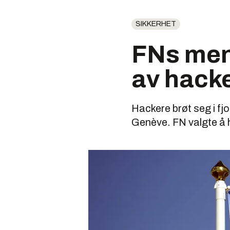
SIKKERHET
FNs men
av hack
Hackere brøt seg i fj
Genève. FN valgte å 