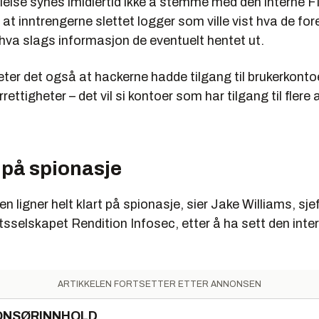
alelse synes imidlertid ikke å stemme med den interne 
t at inntrengerne slettet logger som ville vist hva de fo
hva slags informasjon de eventuelt hentet ut.
eter det også at hackerne hadde tilgang til brukerkont
rettigheter – det vil si kontoer som har tilgang til flere
 på spionasje
en ligner helt klart på spionasje, sier Jake Williams, sje
sselskapet Rendition Infosec, etter å ha sett den inte
ARTIKKELEN FORTSETTER ETTER ANNONSEN
ONSØRINNHOLD