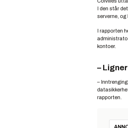
Colvilles utt
I den står de
serverne, og 
I rapporten h
administrator
kontoer.
– Ligner
– Inntrenging
datasikkerhet
rapporten.
ANN