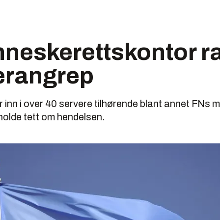
neskerettskontor 
erangrep
or inn i over 40 servere tilhørende blant annet FNs 
holde tett om hendelsen.