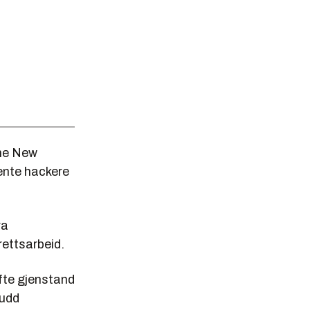
The New
ente hackere
ra
ettsarbeid.
fte gjenstand
rudd