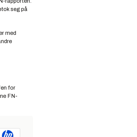
FN-rapporten.
retok seg på
oer med
 andre
fen for
rne FN-