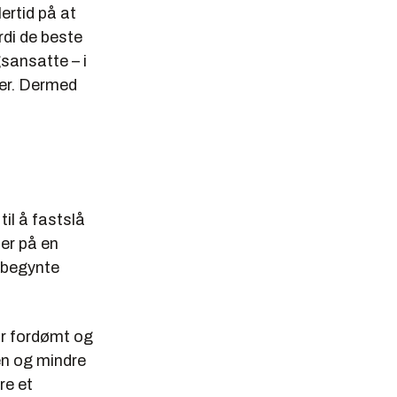
ertid på at
rdi de beste
sansatte – i
ger. Dermed
il å fastslå
er på en
 begynte
r fordømt og
en og mindre
re et