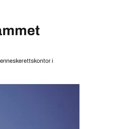
rammet
menneskerettskontor i