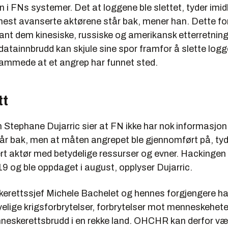
n i FNs systemer. Det at loggene ble slettet, tyder imidl
 mest avanserte aktørene står bak, mener han. Dette fo
ant dem kinesiske, russiske og amerikansk etterretning
datainnbrudd kan skjule sine spor framfor å slette log
 rammede at et angrep har funnet sted.
tt
tephane Dujarric sier at FN ikke har nok informasjon t
r bak, men at måten angrepet ble gjennomført på, tyd
rt aktør med betydelige ressurser og evner. Hackingen
2019 og ble oppdaget i august, opplyser Dujarric.
rettssjef Michele Bachelet og hennes forgjengere ha
ivelige krigsforbrytelser, forbrytelser mot menneskehet
nneskerettsbrudd i en rekke land. OHCHR kan derfor væ