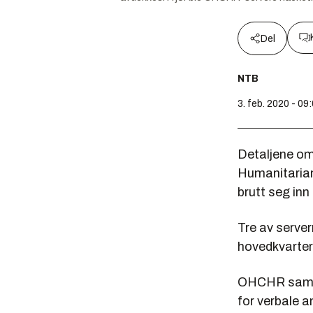
Del
NTB
3. feb. 2020 - 09
Detaljene om
Humanitarian
brutt seg inn
Tre av serve
hovedkvarter
OHCHR samler
for verbale 