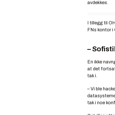
avdekkes.
I tillegg ti
FNs kontor i
– Sofisti
En ikke navn
at det fortsa
tak i.
– Vi ble hack
datasystemer
tak i noe kon