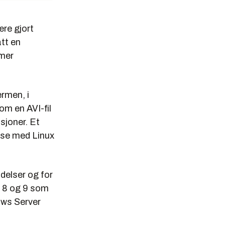
ære gjort
ått en
 mer
rmen, i
om en AVI-fil
sjoner. Et
lse med Linux
delser og for
r 8 og 9 som
ows Server