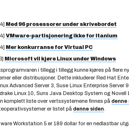
04]
Med 96 prosessorer under skrivebordet
04]
VMware-partisjonering ikke for Itanium
04]
Mer konkurranse for Virtual PC
3]
Microsoft vil kjøre Linux under Windows
gsprogramvaren i tillegg i tillegg kunne kjøres på flere n
mer eller distribusjoner. Dette inkluderer Red Hat Ente
inux Advanced Server 3, Suse Linux Enterprise Server 9
drake Linux 10, Suns Java Desktop System og Novell 
n komplett liste over vertssystemene finnes på
denne 
teoperativsystemer er listet på
denne siden
.
ware Workstation 5 er 189 dollar for en nedlastbar ut