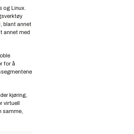
s og Linux.
gsverktøy
, blant annet
nt annet med
koble
r for å
rkssegmentene
der kjøring,
 virtuell
en samme,