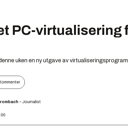
t PC-virtualisering 
nne uken en ny utgave av virtualiseringsprogram
Kommenter
Brombach
– Journalist
3:00