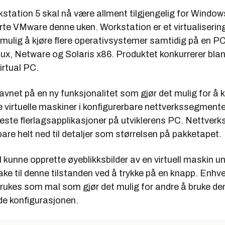
tation 5 skal nå være allment tilgjengelig for Window
te VMware denne uken. Workstation er et virtualiserin
mulig å kjøre flere operativsystemer samtidig på en PC
ux, Netware og Solaris x86. Produktet konkurrerer bla
irtual PC.
vnet på en ny funksjonalitet som gjør det mulig for å 
 virtuelle maskiner i konfigurerbare nettverkssegmente
teste flerlagsapplikasjoner på utviklerens PC. Nettve
bare helt ned til detaljer som størrelsen på pakketapet.
 kunne opprette øyeblikksbilder av en virtuell maskin un
ake til denne tilstanden ved å trykke på en knapp. Enhver
rukes som mal som gjør det mulig for andre å bruke d
e konfigurasjonen.