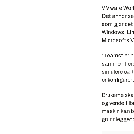
VMware Works
Det annonser
som gjør det 
Windows, Lin
Microsofts V
"Teams" er na
sammen flere
simulere og 
er konfigurer
Brukerne skal
og vende tilb
maskin kan b
grunnleggend