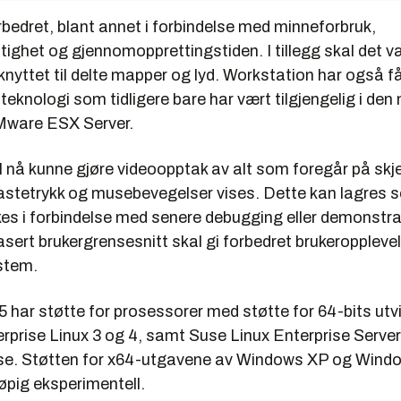
rbedret, blant annet i forbindelse med minneforbruk,
ighet og gjennomopprettingstiden. I tillegg skal det v
knyttet til delte mapper og lyd. Workstation har også f
eknologi som tidligere bare har vært tilgjengelig i den
Mware ESX Server.
 nå kunne gjøre videoopptak av alt som foregår på skje
t tastetrykk og musebevegelser vises. Dette kan lagres s
es i forbindelse med senere debugging eller demonstra
sert brukergrensesnitt skal gi forbedret brukeroppleve
stem.
 har støtte for prosessorer med støtte for 64-bits utvi
rprise Linux 3 og 4, samt Suse Linux Enterprise Serve
sse. Støtten for x64-utgavene av Windows XP og Wind
øpig eksperimentell.