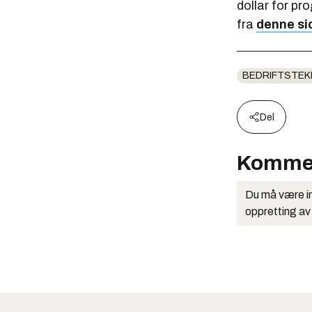
dollar for pr
fra
denne si
BEDRIFTSTEK
Del
Komme
Du må være in
oppretting av