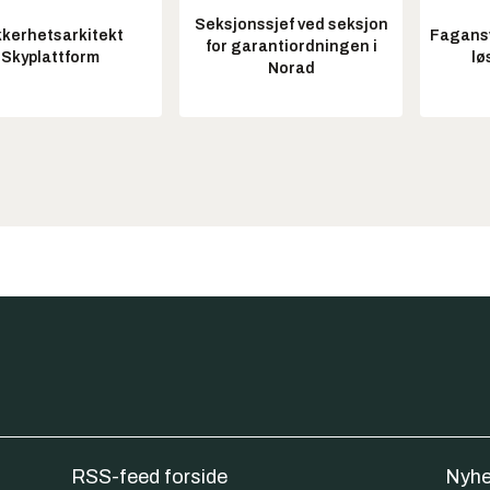
Seksjonssjef ved seksjon
kkerhetsarkitekt
Fagansv
for garantiordningen i
Skyplattform
lø
Norad
RSS-feed forside
Nyhe