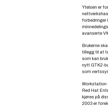
Ytelsen er fo
nettverkshast
forbedringer 
minnedelingst
avanserte V
Brukerne skal
tillegg til a
som kan bruk
nytt GTK2-ba
som vertssy
Workstation 5
Red Hat Ente
kjøres på di
2003 er forel