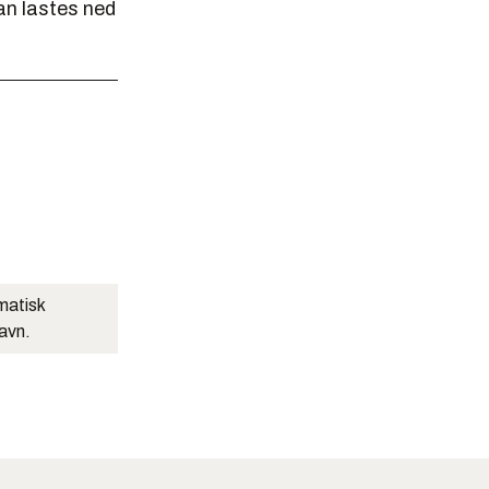
an lastes ned
matisk
navn.