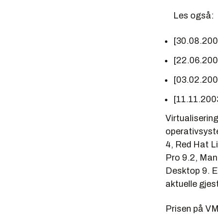
Les også:
[30.08.20
[22.06.20
[03.02.20
[11.11.200
Virtualiserin
operativsyste
4, Red Hat L
Pro 9.2, Man
Desktop 9. E
aktuelle gjes
Prisen på VM