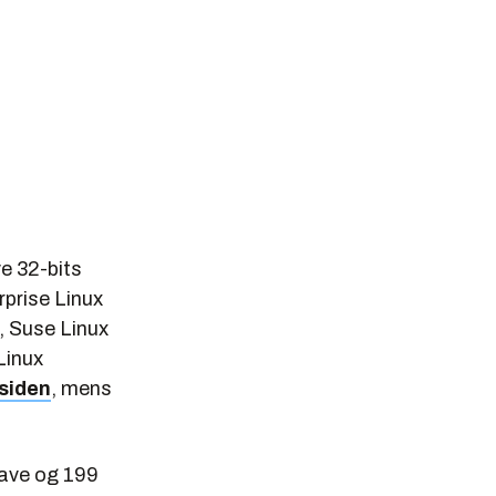
ye 32-bits
rprise Linux
, Suse Linux
Linux
siden
, mens
gave og 199