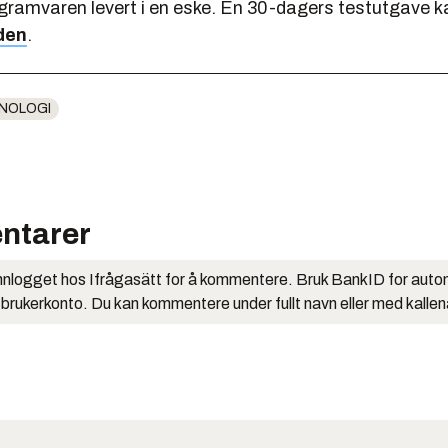
ogramvaren levert i en eske. En 30-dagers testutgave k
den
.
NOLOGI
ntarer
nlogget hos Ifrågasätt for å kommentere. Bruk BankID for auto
 brukerkonto. Du kan kommentere under fullt navn eller med kalle