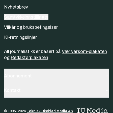
Nyhetsbrev
Samtykkeinnstillinger
Vilkår og bruksbetingelser
KI-retningslinjer
All journalistikk er basert på
Vær varsom-plakaten
og
Redaktørplakaten
Abonnement
Kontakt
© 1995-
2026
Teknisk Ukeblad Media AS