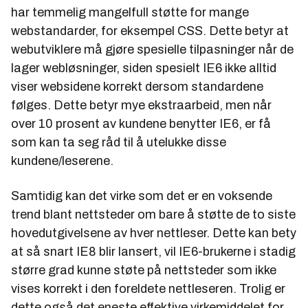
har temmelig mangelfull støtte for mange
webstandarder, for eksempel CSS. Dette betyr at
webutviklere må gjøre spesielle tilpasninger når de
lager webløsninger, siden spesielt IE6 ikke alltid
viser websidene korrekt dersom standardene
følges. Dette betyr mye ekstraarbeid, men når
over 10 prosent av kundene benytter IE6, er få
som kan ta seg råd til å utelukke disse
kundene/leserene.
Samtidig kan det virke som det er en voksende
trend blant nettsteder om bare å støtte de to siste
hovedutgivelsene av hver nettleser. Dette kan bety
at så snart IE8 blir lansert, vil IE6-brukerne i stadig
større grad kunne støte på nettsteder som ikke
vises korrekt i den foreldete nettleseren. Trolig er
dette også det eneste effektive virkemiddelet for