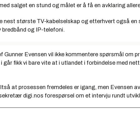
med salget en stund og målet er å få en avklaring allered
 nest største TV-kabelselskap og etterhvert også en 
 bredbånd og IP-telefoni.
f Gunner Evensen vil ikke kommentere spørsmål om p
 i går fikk vi bare vite at i utlandet i forbindelse med n
altså at prosessen fremdeles er igang, men Evensen av
ekretær digi.nos forespørsel om et intervju rundt utvik