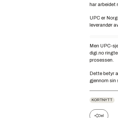
har arbeidet 
UPC er Norge
leverandør av
Men UPC-sje
digi.no ringte
prosessen.
Dette betyr 
gjennom sin s
KORTNYTT
Del