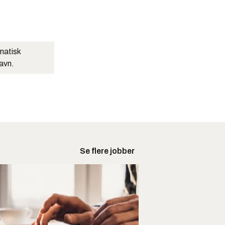
matisk
navn.
Se flere jobber