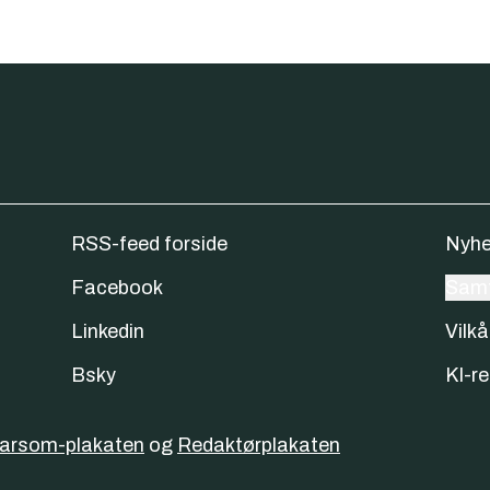
RSS-feed forside
Nyhe
Facebook
Samt
Linkedin
Vilkå
Bsky
KI-re
varsom-plakaten
og
Redaktørplakaten