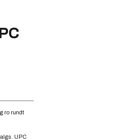
UPC
g ro rundt
 salgs. UPC