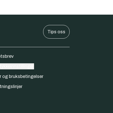
Tips oss
tsbrev
ykkeinnstillinger
r og bruksbetingelser
tningslinjer