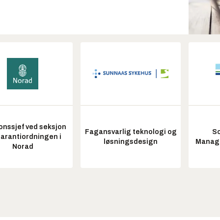
onssjef ved seksjon
Fagansvarlig teknologi og
So
garantiordningen i
løsningsdesign
Manag
Norad