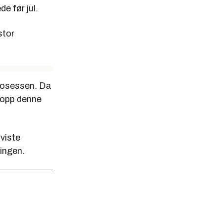
e før jul.
stor
rosessen. Da
ettopp denne
viste
lingen.