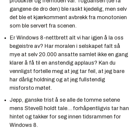
produkter og fremtiden vår. Togdansen (de få
gangene de dro den) ble raskt kjedelig, men selv
det ble et kjærkomment avbrekk fra monotonien
som ble servert fra scenen.
Er Windows 8-nettbrett alt vi har igjen å la oss
begeistre av? Har moralen i selskapet falt så
mye at selv 20.000 ansatte samlet ikke en gang
klarer å få til en anstendig applaus? Kan du
vennligst fortelle meg at jeg tar feil, at jeg bare
har dårlig holdning og at jeg fullstendig
misforsto møtet.
Jepp, ganske trist å se alle de tomme setene
mens SteveB holdt tale... forhåpentligvis tar han
hintet og takker for seg innen tidsrammen for
Windows 8.