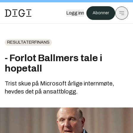
Logg inn
Abonner
RESULTATERFINANS
- Forlot Ballmers tale i
hopetall
Trist skue på Microsoft årlige internmøte,
hevdes det på ansattblogg.