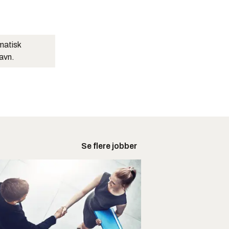
matisk
navn.
Se flere jobber