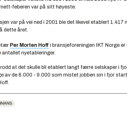
nett-feberen var på sitt høyeste.
jen var på vei ned i 2001 ble det likevel etablert 1.417 
å dette året.
etær
Per Morten Hoff
i bransjeforeningen IKT Norge er
 antallet nyetableringer.
odd at det skulle bli etablert langt færre selskaper i fjo
e av de 8.000 - 9.000 som mistet jobben sin i fjor star
Hoff.
INANS