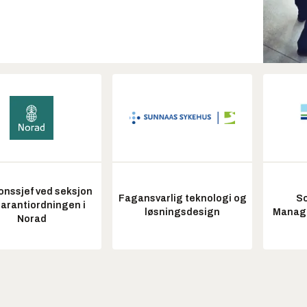
onssjef ved seksjon
Fagansvarlig teknologi og
So
garantiordningen i
løsningsdesign
Manag
Norad