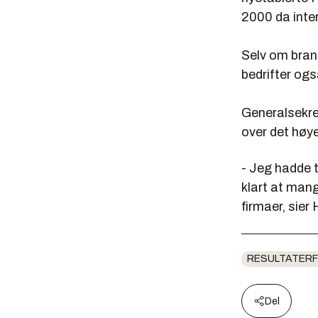
2000 da inter
Selv om brans
bedrifter ogs
Generalsekr
over det høye
- Jeg hadde tr
klart at mang
firmaer, sier 
RESULTATERF
Del