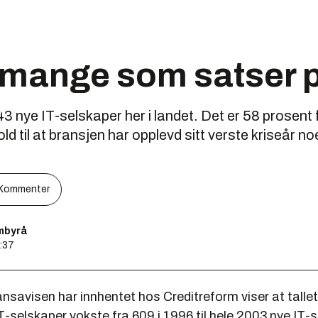
 mange som satser p
 843 nye IT-selskaper her i landet. Det er 58 prosent
ld til at bransjen har opplevd sitt verste kriseår n
Kommenter
mbyrå
8:37
nsavisen har innhentet hos Creditreform viser at talle
T-selskaper vokste fra 609 i 1996 til hele 2003 nye IT-s