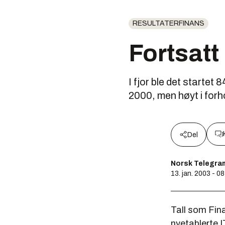
RESULTATERFINANS
Fortsatt
I fjor ble det startet
2000, men høyt i forho
Del
Norsk Telegra
13. jan. 2003 - 0
Tall som Fina
nyetablerte I