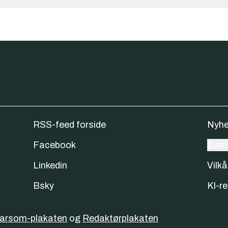
RSS-feed forside
Nyhe
Facebook
Samt
Linkedin
Vilkå
Bsky
KI-re
varsom-plakaten
og
Redaktørplakaten