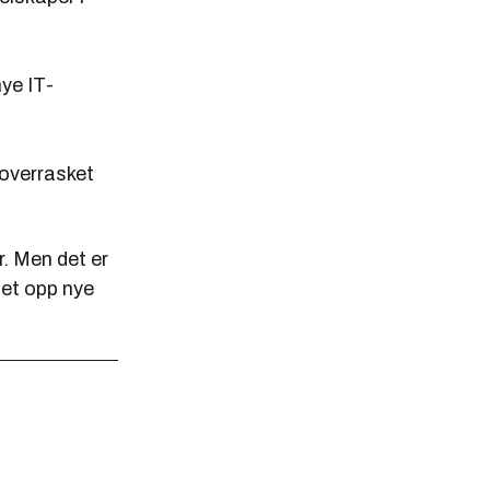
nye IT-
 overrasket
r. Men det er
tet opp nye