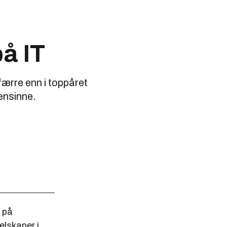
å IT
 færre enn i toppåret
oensinne.
t på
elskaper i