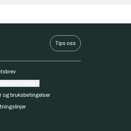
Tips oss
tsbrev
ykkeinnstillinger
r og bruksbetingelser
tningslinjer