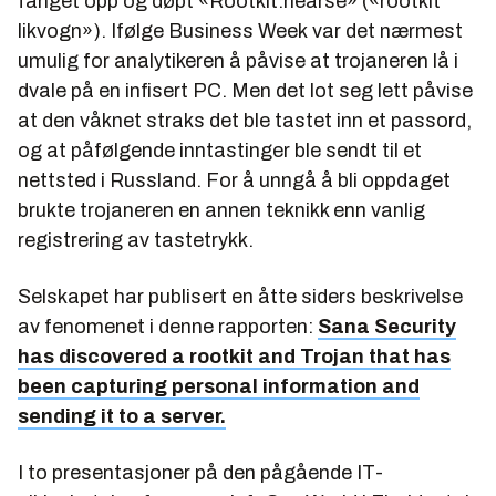
fanget opp og døpt «Rootkit.hearse» («rootkit
likvogn»). Ifølge
Business Week
var det nærmest
umulig for analytikeren å påvise at trojaneren lå i
dvale på en infisert PC. Men det lot seg lett påvise
at den våknet straks det ble tastet inn et passord,
og at påfølgende inntastinger ble sendt til et
nettsted i Russland. For å unngå å bli oppdaget
brukte trojaneren en annen teknikk enn vanlig
registrering av tastetrykk.
Selskapet har publisert en åtte siders beskrivelse
av fenomenet i denne rapporten:
Sana Security
has discovered a rootkit and Trojan that has
been capturing personal information and
sending it to a server.
I to presentasjoner på den pågående IT-