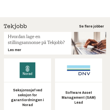
Se flere jobber
Hvordan lage en
stillingsannonse på Tekjobb?
Les mer
Seksjonssjef ved
Software Asset
seksjon for
Management (SAM)
garantiordningen i
Lead
Norad