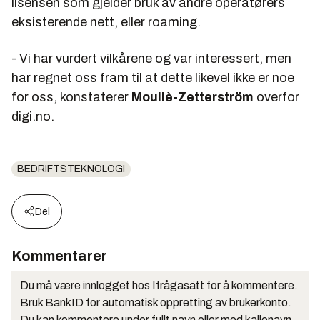
lisensen som gjelder bruk av andre operatørers
eksisterende nett, eller roaming.
- Vi har vurdert vilkårene og var interessert, men
har regnet oss fram til at dette likevel ikke er noe
for oss, konstaterer
Moullè-Zetterström
overfor
digi.no.
BEDRIFTSTEKNOLOGI
Del
Kommentarer
Du må være innlogget hos Ifrågasätt for å kommentere.
Bruk BankID for automatisk oppretting av brukerkonto.
Du kan kommentere under fullt navn eller med kallenavn.