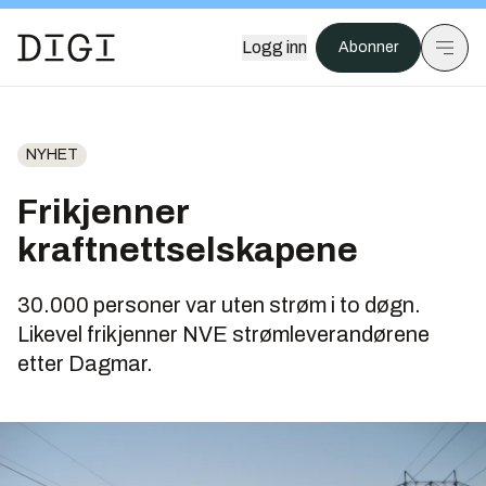
Logg inn
Abonner
NYHET
Frikjenner
kraftnettselskapene
30.000 personer var uten strøm i to døgn.
Likevel frikjenner NVE strømleverandørene
etter Dagmar.