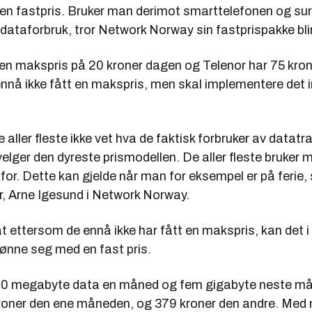
 en fastpris. Bruker man derimot smarttelefonen og su
 dataforbruk, tror Network Norway sin fastprispakke bli
n makspris på 20 kroner dagen og Telenor har 75 kron
nnå ikke fått en makspris, men skal implementere det 
 aller fleste ikke vet hva de faktisk forbruker av datatra
lger den dyreste prismodellen. De aller fleste bruker 
for. Dette kan gjelde når man for eksempel er på ferie, s
r, Arne Igesund i Network Norway.
 ettersom de ennå ikke har fått en makspris, kan det i t
lønne seg med en fast pris.
0 megabyte data en måned og fem gigabyte neste må
oner den ene måneden, og 379 kroner den andre. Med m