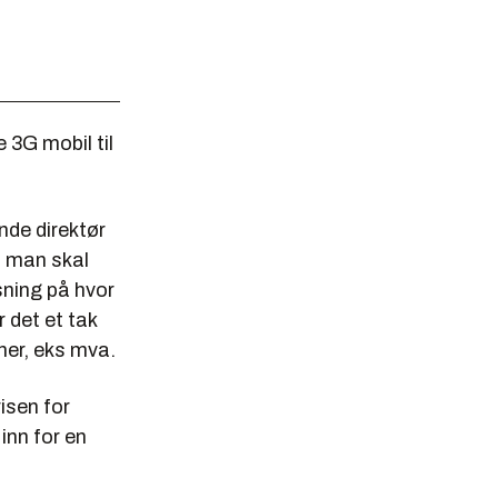
 3G mobil til
de direktør
t man skal
sning på hvor
 det et tak
er, eks mva.
isen for
inn for en