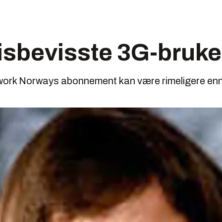
 prisbevisste 3G-bruk
work Norways abonnement kan være rimeligere enn