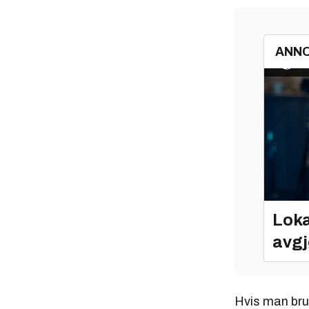
ANN
Loka
avgj
Hvis man bru