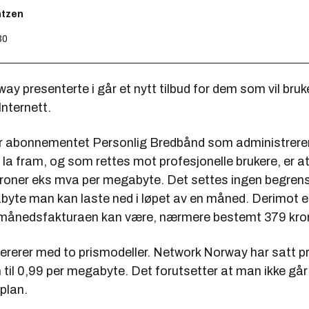
ntzen
30
y presenterte i går et nytt tilbud for dem som vil bruke
nternett.
or abonnementet
Personlig Bredbånd
som administreren
 la fram, og som rettes mot profesjonelle brukere, er a
kroner eks mva per megabyte. Det settes ingen begren
te man kan laste ned i løpet av en måned. Derimot er
 månedsfakturaen kan være, nærmere bestemt 379 kron
ererer med to prismodeller. Network Norway har satt pr
 til 0,99 per megabyte. Det forutsetter at man ikke går 
plan.