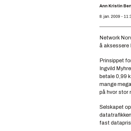
Ann Kristin Be
8. jan. 2009 - 11:
Network Norwa
å aksessere I
Prinsippet f
Ingvild Myhre
betale 0,99 
mange megaby
på hvor stor
Selskapet op
datatrafikken
fast datapris