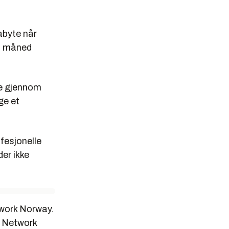
abyte når
én måned
ne gjennom
ge et
ofesjonelle
der ikke
work Norway.
e Network