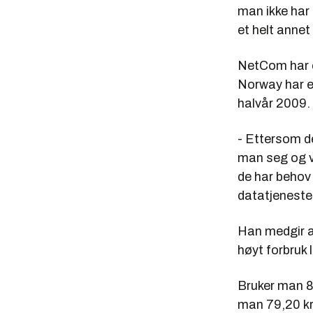
man ikke har
et helt annet
NetCom har e
Norway har e
halvår 2009.
- Ettersom de
man seg og ve
de har behov 
datatjeneste
Han medgir at
høyt forbruk 
Bruker man 8
man 79,20 kr