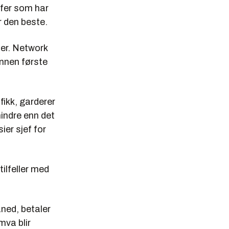
rfer som har
r den beste.
er. Network
innen første
fikk, garderer
mindre enn det
ier sjef for
ilfeller med
ned, betaler
va blir