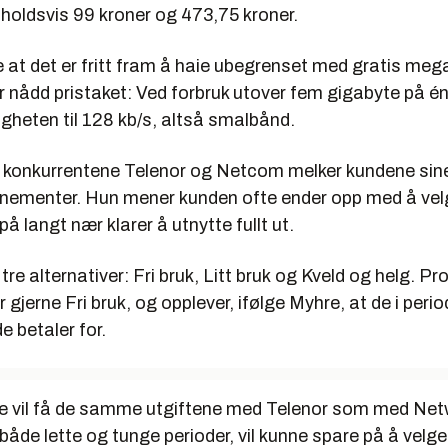
holdsvis 99 kroner og 473,75 kroner.
e at det er fritt fram å haie ubegrenset med gratis meg
r nådd pristaket: Ved forbruk utover fem gigabyte på 
gheten til 128 kb/s, altså smalbånd.
konkurrentene Telenor og Netcom melker kundene si
nementer. Hun mener kunden ofte ender opp med å vel
på langt nær klarer å utnytte fullt ut.
 tre alternativer:
Fri bruk
,
Litt bruk
og
Kveld og helg
. Pr
r gjerne
Fri bruk
, og opplever, ifølge Myhre, at de i perio
e betaler for.
e vil få de samme utgiftene med Telenor som med Net
åde lette og tunge perioder, vil kunne spare på å velg