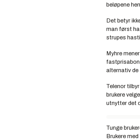
beløpene hen
Det betyr ikk
man først ha
strupes hasti
Myhre mener 
fastprisabon
alternativ de 
Telenor tilbyr
brukere velge
utnytter det d
Tunge bruker
Brukere med b