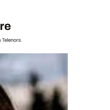
ere
 Telenors.