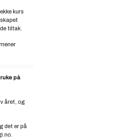
rekke kurs
lskapet
e tiltak.
 mener
bruke på
v året, og
og det er på
gi.no.