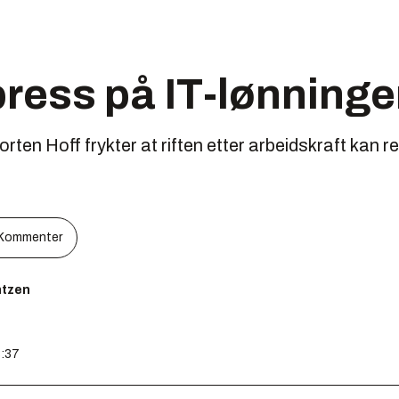
press på IT-lønninge
ten Hoff frykter at riften etter arbeidskraft kan re
Kommenter
ntzen
8:37