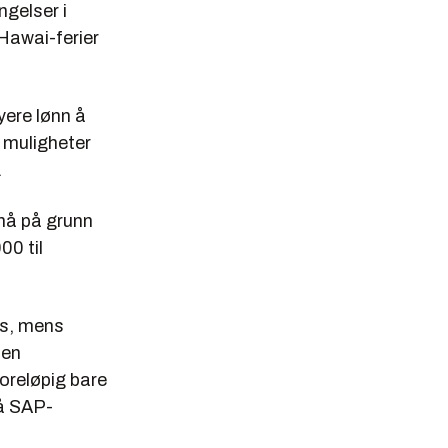
ngelser i
 Hawai-ferier
yere lønn å
 muligheter
.
nå på grunn
00 til
ss, mens
oen
oreløpig bare
på SAP-