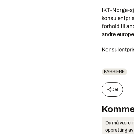
IKT-Norge-sj
konsulentpris
forhold til a
andre europe
Konsulentpris
KARRIERE
Del
Komme
Du må være in
oppretting av