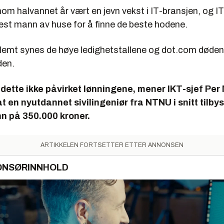
nom halvannet år vært en jevn vekst i IT-bransjen, og 
st mann av huse for å finne de beste hodene.
glemt synes de høye ledighetstallene og dot.com døden
den.
 dette ikke påvirket lønningene, mener IKT-sjef Per 
t en nyutdannet sivilingeniør fra NTNU i snitt tilby
n på 350.000 kroner.
ARTIKKELEN FORTSETTER ETTER ANNONSEN
ONSØRINNHOLD