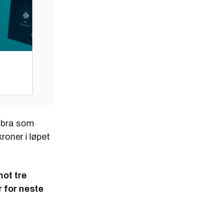
t bra som
roner i løpet
mot tre
r for neste