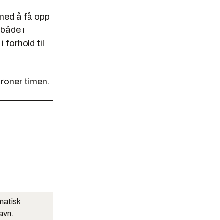
med å få opp
 både i
 forhold til
kroner timen.
matisk
navn.