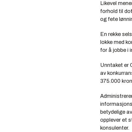
Likevel mener
forhold til d
og fete lønni
En rekke sels
lokke med kom
for å jobbe i
Unntaket er 
av konkurran
375.000 kron
Administrere
informasjonss
betydelige a
opplever et 
konsulenter.