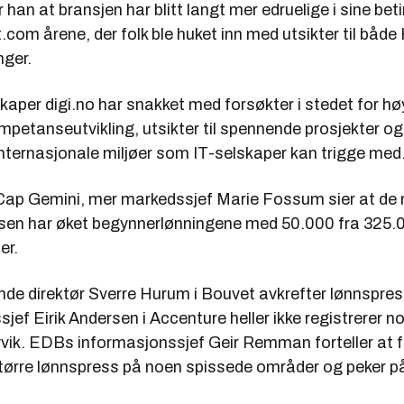
 han at bransjen har blitt langt mer edruelige i sine beti
ot.com årene, der folk ble huket inn med utsikter til både
nger.
kaper digi.no har snakket med forsøkter i stedet for hø
petanseutvikling, utsikter til spennende prosjekter og
 internasjonale miljøer som IT-selskaper kan trigge med
Cap Gemini, mer markedssjef Marie Fossum sier at de 
sen har øket begynnerlønningene med 50.000 fra 325.0
er.
nde direktør Sverre Hurum i Bouvet avkrefter lønnspre
jef Eirik Andersen i Accenture heller ikke registrerer n
vvik. EDBs informasjonssjef Geir Remman forteller at f
større lønnspress på noen spissede områder og peker 