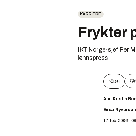
KARRIERE
Frykter 
IKT Norge-sjef Per Mor
lønnspress.
Del
Ann Kristin Be
Einar Ryvarden
17. feb. 2006 - 0