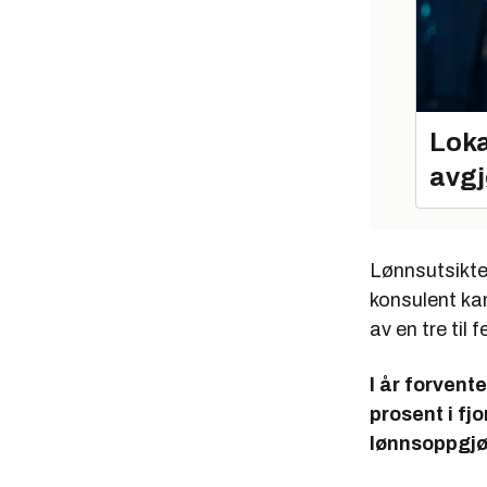
Loka
avgj
Lønnsutsikten
konsulent kan
av en tre til
I år forvent
prosent i fj
lønnsoppgjør 