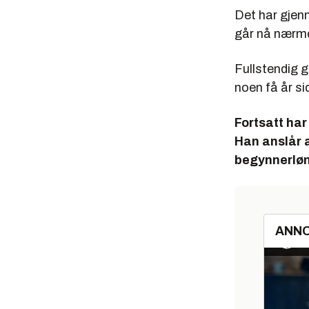
Det har gjen
går nå nærme
Fullstendig 
noen få år si
Fortsatt har
Han anslår a
begynnerløn
ANN