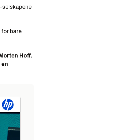
IT-selskapene
 for bare
Morten Hoff.
s en