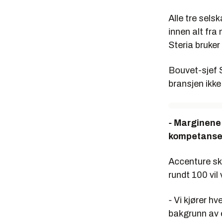
Alle tre sel
innen alt fra
Steria bruke
Bouvet-sjef 
bransjen ikke
- Marginene e
kompetanseop
Accenture sk
rundt 100 vil
- Vi kjører hv
bakgrunn av en