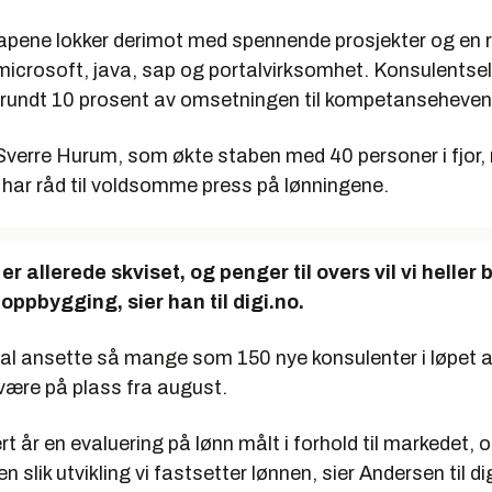
skapene lokker derimot med spennende prosjekter og en 
 microsoft, java, sap og portalvirksomhet. Konsulentse
r rundt 10 prosent av omsetningen til kompetansehevend
Sverre Hurum, som økte staben med 40 personer i fjor,
 har råd til voldsomme press på lønningene.
r allerede skviset, og penger til overs vil vi heller 
pbygging, sier han til digi.no.
al ansette så mange som 150 nye konsulenter i løpet a
 være på plass fra august.
ert år en evaluering på lønn målt i forhold til markedet, 
 slik utvikling vi fastsetter lønnen, sier Andersen til di