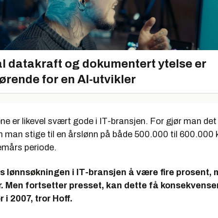
l datakraft og dokumentert ytelse er
ørende for en AI-utvikler
e er likevel svært gode i IT-bransjen. For gjør man de
 man stige til en årslønn på både 500.000 til 600.000 k
 femårs periode.
es lønnsøkningen i IT-bransjen å være fire prosent, 
or. Men fortsetter presset, kan dette få konsekvense
i 2007, tror Hoff.