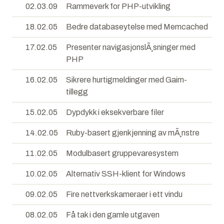
02.03.09
Rammeverk for PHP-utvikling
18.02.05
Bedre databaseytelse med Memcached
17.02.05
Presenter navigasjonslÃ¸sninger med
PHP
16.02.05
Sikrere hurtigmeldinger med Gaim-
tillegg
15.02.05
Dypdykk i eksekverbare filer
14.02.05
Ruby-basert gjenkjenning av mÃ¸nstre
11.02.05
Modulbasert gruppevaresystem
10.02.05
Alternativ SSH-klient for Windows
09.02.05
Fire nettverkskameraer i ett vindu
08.02.05
Få tak i den gamle utgaven