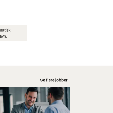
matisk
navn.
Se flere jobber