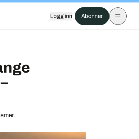
Logg inn
Abonner
mange
 –
temer.