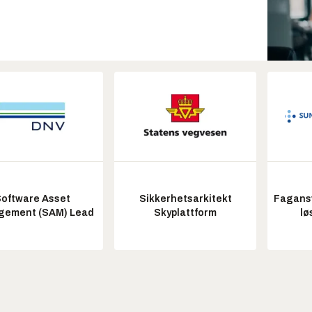
oftware Asset
Sikkerhetsarkitekt
Fagansv
ement (SAM) Lead
Skyplattform
lø