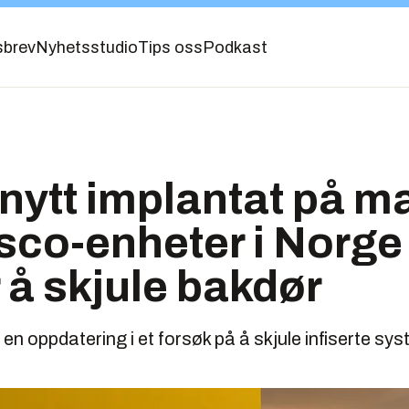
sbrev
Nyhetsstudio
Tips oss
Podkast
nytt implantat på 
Cisco-enheter i Norge
 å skjule bakdør
 en oppdatering i et forsøk på å skjule infiserte sys