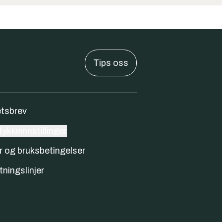
Tips oss
tsbrev
ykkeinnstillinger
r og bruksbetingelser
tningslinjer