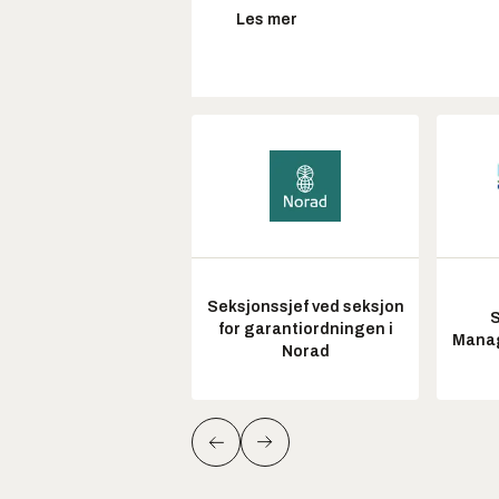
Les mer
Seksjonssjef ved seksjon
S
for garantiordningen i
Manag
Norad