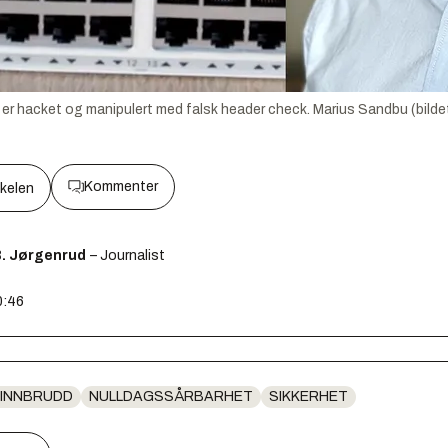
r hacket og manipulert med falsk header check. Marius Sandbu (bildet) 
Kommenter
kkelen
B. Jørgenrud
– Journalist
0:46
INNBRUDD
NULLDAGSSÅRBARHET
SIKKERHET