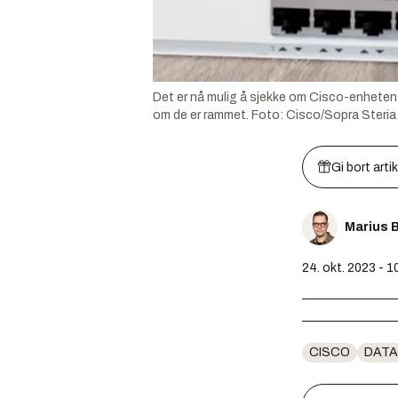
Det er nå mulig å sjekke om Cisco-enheten e
om de er rammet.
Foto:
Cisco/Sopra Steria
Gi bort arti
Marius 
24. okt. 2023 - 1
CISCO
DATA