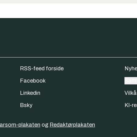
RSS-feed forside
Nyhe
Facebook
Samt
Linkedin
Vilkå
Bsky
KI-re
varsom-plakaten
og
Redaktørplakaten