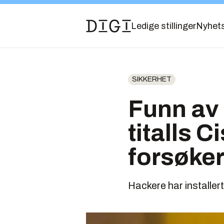
Ledige stillinger
Nyhet
SIKKERHET
Funn av 
titalls 
forsøker
Hackere har installert