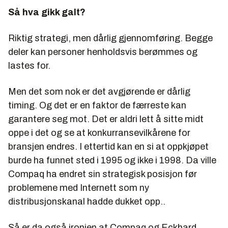
Så hva gikk galt?
Riktig strategi, men dårlig gjennomføring. Begge
deler kan personer henholdsvis berømmes og
lastes for.
Men det som nok er det avgjørende er
dårlig
timing
. Og det er en faktor de færreste kan
garantere seg mot. Det er
aldri
lett å sitte midt
oppe i det og se at konkurransevilkårene for
bransjen endres. I ettertid kan en si at oppkjøpet
burde ha funnet sted i 1995 og ikke i 1998. Da ville
Compaq ha endret sin strategisk posisjon før
problemene med Internett som ny
distribusjonskanal hadde dukket opp..
Så er da også ironien at Compaq og Eckhard