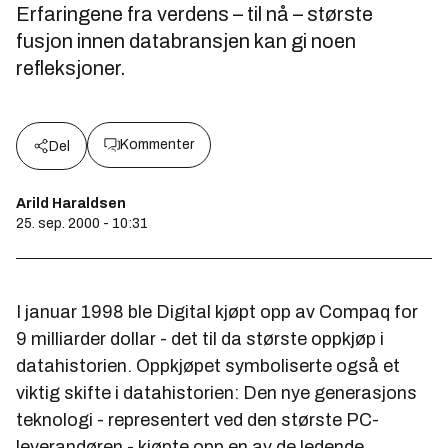
Erfaringene fra verdens – til nå – største
fusjon innen databransjen kan gi noen
refleksjoner.
Kommenter
Del
Arild Haraldsen
25. sep. 2000 - 10:31
I januar 1998 ble Digital kjøpt opp av Compaq for
9 milliarder dollar - det til da største oppkjøp i
datahistorien. Oppkjøpet symboliserte også et
viktig skifte i datahistorien: Den nye generasjons
teknologi - representert ved den største PC-
leverandøren - kjøpte opp en av de ledende