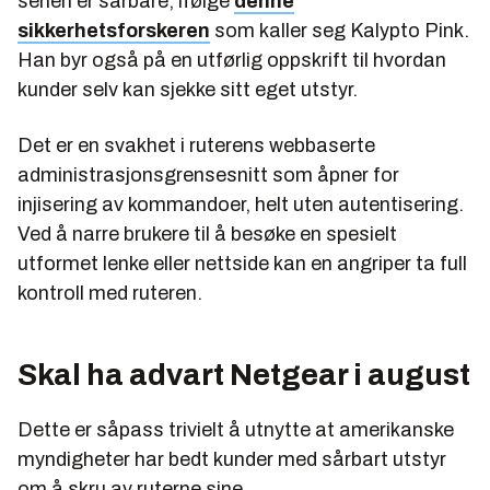
serien er sårbare, ifølge
denne
sikkerhetsforskeren
som kaller seg Kalypto Pink.
Han byr også på en utførlig oppskrift til hvordan
kunder selv kan sjekke sitt eget utstyr.
Det er en svakhet i ruterens webbaserte
administrasjonsgrensesnitt som åpner for
injisering av kommandoer, helt uten autentisering.
Ved å narre brukere til å besøke en spesielt
utformet lenke eller nettside kan en angriper ta full
kontroll med ruteren.
Skal ha advart Netgear i august
Dette er såpass trivielt å utnytte at amerikanske
myndigheter har bedt kunder med sårbart utstyr
om å skru av ruterne sine.