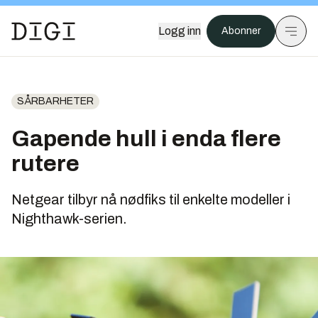
Logg inn
Abonner
SÅRBARHETER
Gapende hull i enda flere
rutere
Netgear tilbyr nå nødfiks til enkelte modeller i
Nighthawk-serien.