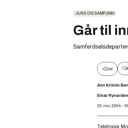
JUSS OG SAMFUNN
Går til 
Samferdselsdeparteme
Del
Ann Kristin Be
Einar Ryvarden
25. nov. 2004 - 0
Teletopia Mo