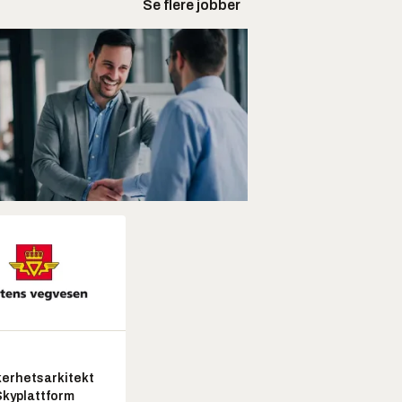
Se flere jobber
kerhetsarkitekt
Skyplattform