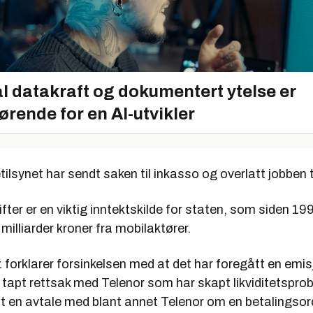
l datakraft og dokumentert ytelse er
ørende for en AI-utvikler
tilsynet har sendt saken til inkasso og overlatt jobben ti
ter er en viktig inntektskilde for staten, som siden 19
 milliarder kroner fra mobilaktører.
 forklarer forsinkelsen med at det har foregått en emi
n tapt rettsak med Telenor som har skapt likviditetspro
t en avtale med blant annet Telenor om en betalingsord