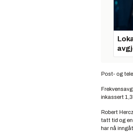
Loka
avgj
Post- og tele
Frekvensavgif
inkassert 1,3
Robert Hercz
tatt tid og e
har nå inngåt