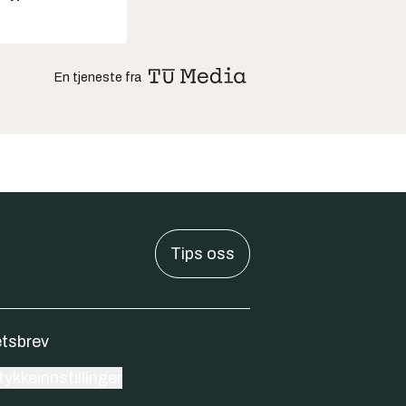
En tjeneste fra
Tips oss
tsbrev
ykkeinnstillinger