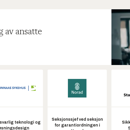
g av ansatte
Seksjonssjef ved seksjon
varlig teknologi og
Sik
for garantiordningen i
øsningsdesign