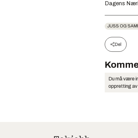
Dagens Nærin
JUSS OG SAM
Del
Komme
Du må være in
oppretting av