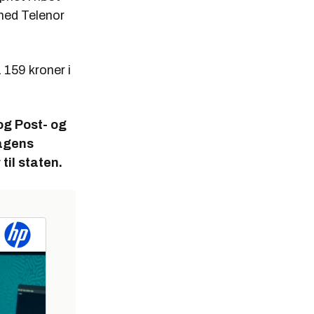
med Telenor
 159 kroner i
g Post- og
Dagens
til staten.