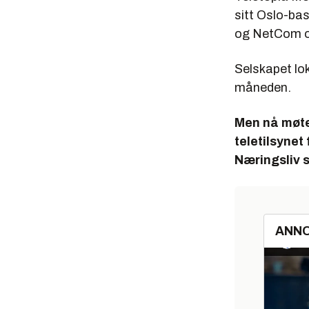
sitt Oslo-ba
og NetCom om
Selskapet lok
måneden.
Men nå møte
teletilsynet
Næringsliv s
ANN