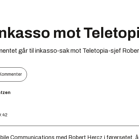
innkasso mot Teletop
ntet går til inkasso-sak mot Teletopia-sjef Rober
Kommenter
ntzen
9:42
bile Communications med Robert Hercz i førersetet, å