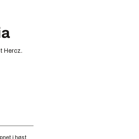
ia
t Hercz.
pnet i høst