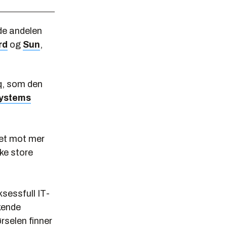
de andelen
rd
og
Sun
,
q, som den
Systems
det mot mer
kke store
ksessfull IT-
kende
rselen finner