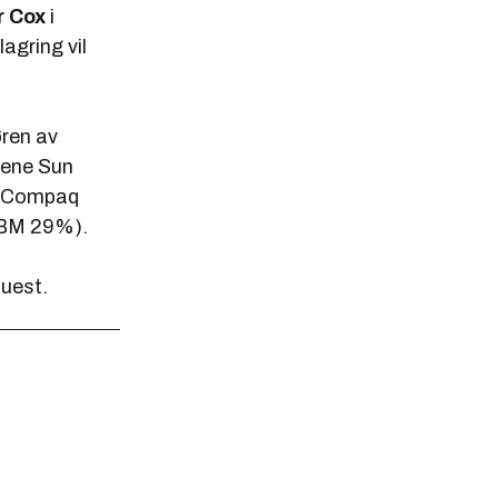
r Cox
i
agring vil
øren av
mene Sun
, Compaq
IBM 29%).
quest.