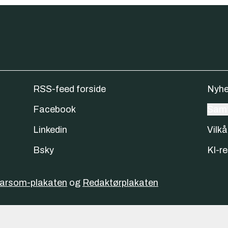
RSS-feed forside
Nyhe
Facebook
Samt
Linkedin
Vilkå
Bsky
KI-re
varsom-plakaten
og
Redaktørplakaten