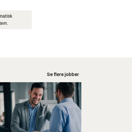
matisk
navn.
Se flere jobber