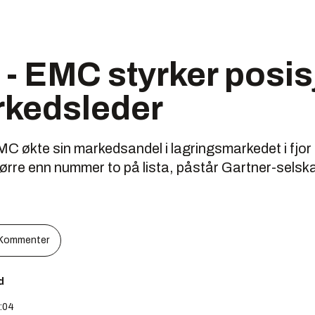
 - EMC styrker posi
kedsleder
 økte sin markedsandel i lagringsmarkedet i fjor t
ørre enn nummer to på lista, påstår Gartner-selsk
Kommenter
d
1:04