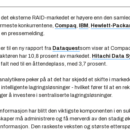
 i det eksterne RAID-markedet er høyere enn den samle
nærmeste konkurrentene,
Compaq
,
IBM
,
Hewlett-Packa
i en pressemelding.
er til en ny rapport fra
Dataquest
som viser at Compa
 aktøren har 10,8 prosent av markedet.
Hitachi Data 
falt ned til en åttendeplass, med 3,7 prosent.
alytikere peker på at det har skjedd et skifte i marke
intelligente lagringsløsninger - hvilket fører til at en re
ger å investere i sentraliserte lagringsløsninger.
informasjon har blitt den viktigste komponenten i en su
lskaper må administrere og få merverdi av den stadig ø
nformasjon. Den raskeste veksten og største etterspø