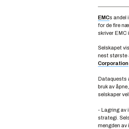
EMC
s andel
for de fire 
skriver EMC 
Selskapet vis
nest største
Corporation
Dataquests an
bruk av åpne, 
selskaper vel
- Lagring av 
strategi. Se
mengden av i