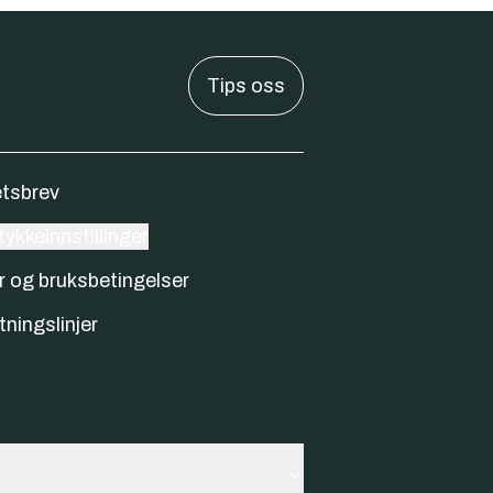
Tips oss
tsbrev
ykkeinnstillinger
r og bruksbetingelser
tningslinjer