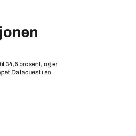
sjonen
il 34,6 prosent, og er
apet Dataquest i en