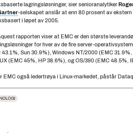
ksbaserte lagringsløsninger, sier senioranalytiker
Roge
Gartner
-selskapet anslår at enn 80 prosent av ekstern l
sbasert i løpet av 2005.
quest rapporten viser at EMC er den største leverand
ingsløsninger for hver av de fire server-operativsyste
C 43.1%, Sun 30.9%), Windows NT/2000 (EMC 31.9%
UX (EMC 45%, HP 38.6%), og OS/390 (EMC 48.5%, 
lder EMC også ledertrøya i Linux-markedet, påstår Data
NOLOGI