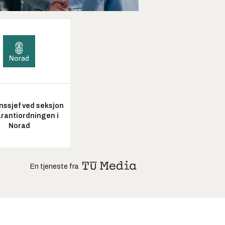
nssjef ved seksjon
arantiordningen i
Norad
En tjeneste fra