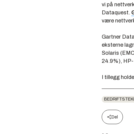
vi på nettver
Dataquest.
være nettverk
Gartner Data
eksterne lagr
Solaris (EM
24.9%), HP-
I tillegg ho
BEDRIFTSTEK
Del