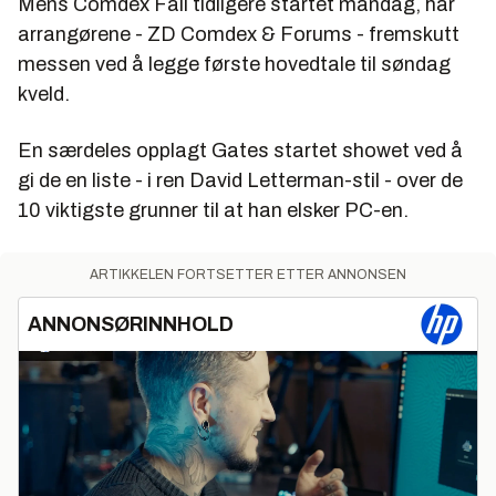
Mens Comdex Fall tidligere startet mandag, har
arrangørene -
ZD Comdex & Forums
- fremskutt
messen ved å legge første hovedtale til søndag
kveld.
En særdeles opplagt Gates startet showet ved å
gi de en liste - i ren David Letterman-stil - over de
10 viktigste grunner til at han elsker PC-en.
ARTIKKELEN FORTSETTER ETTER ANNONSEN
ANNONSØRINNHOLD