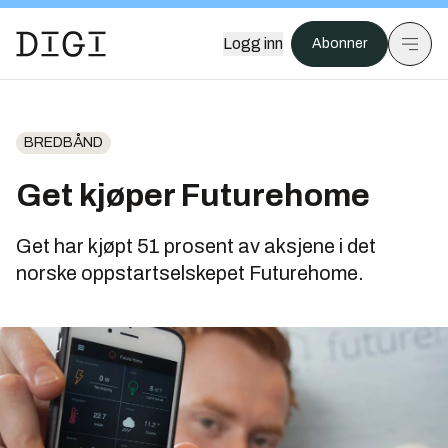
Logg inn
Abonner
BREDBÅND
Get kjøper Futurehome
Get har kjøpt 51 prosent av aksjene i det
norske oppstartselskepet Futurehome.