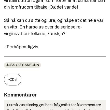
virtuell button også, som forteller at du nå har tatt
din jomfrudom tilbake. Og det var det.
Så nå kan du sitte og lure, og håpe at det hele var
en vits. En harselas over de seriøse re-
virginization-folkene, kanskje?
- Forhåpentligvis.
JUSS OG SAMFUNN
Del
Kommentarer
Du må være innlogget hos Ifrågasätt for å kommentere.