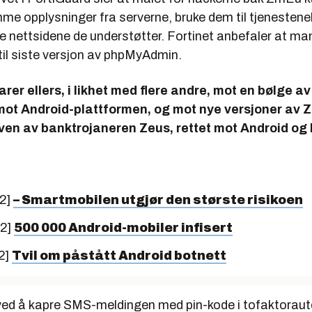
mme opplysninger fra serverne, bruke dem til tjenesten
e nettsidene de understøtter. Fortinet anbefaler at ma
til siste versjon av phpMyAdmin.
arer ellers, i likhet med flere andre, mot en bølge a
mot Android-plattformen, og mot nye versjoner av Z
ven av banktrojaneren Zeus, rettet mot Android og 
12]
– Smartmobilen utgjør den største risikoen
12]
500 000 Android-mobiler infisert
2]
Tvil om påstått Android botnett
 ved å kapre SMS-meldingen med pin-kode i tofaktoraut