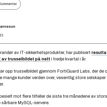
Kommenter
bjørnsson
:21
erandør av IT-sikkerhetsprodukter, har publisert
resulta
av trusselbildet på nett
i tredje kvartal i år.
ger opp trusselbildet gjennom FortiGuard Labs, der de 
ine mange kunder verden over, vesentlig store selskaper
er.
esielt mot flere tilfeller de siste tre månedene av stors
e sårbare MySQL-servere.