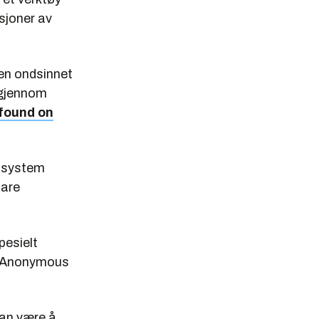
sjoner av
en ondsinnet
s gjennom
found on
gssystem
bare
pesielt
il Anonymous
kan være å