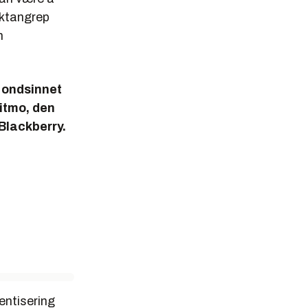
ektangrep
n
v ondsinnet
itmo, den
Blackberry.
entisering