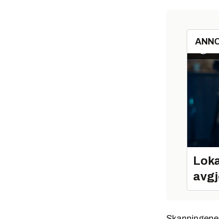
ANN
Loka
avgj
Skanningene 