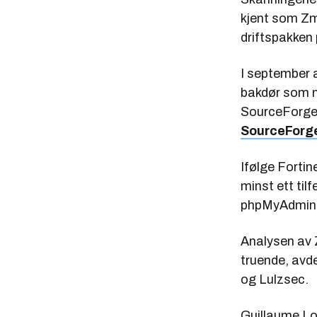
kjent som Zm
driftspakke
I september 
bakdør som no
SourceForge.
SourceForge
Ifølge Forti
minst ett til
phpMyAdmin-i
Analysen av
truende, avde
og Lulzsec.
Guillaume Lo