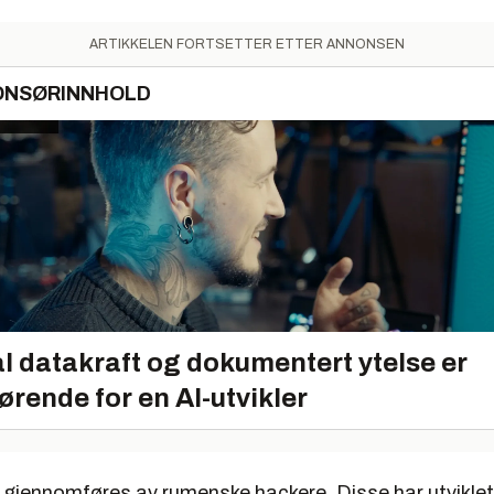
ARTIKKELEN FORTSETTER ETTER ANNONSEN
ONSØRINNHOLD
l datakraft og dokumentert ytelse er
ørende for en AI-utvikler
gjennomføres av rumenske hackere. Disse har utviklet