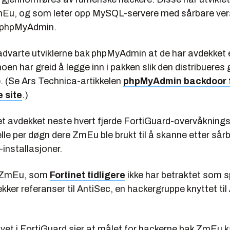
Eu, og som leter opp MySQL-servere med sårbare ver
n phpMyAdmin.
advarte utviklerne bak phpMyAdmin at de har avdekket 
en har greid å legge inn i pakken slik den distribuere
 (Se Ars Technica-artikkelen
phpMyAdmin backdoor 
 site
.)
net avdekket neste hvert fjerde FortiGuard-overvåknin
felle per døgn dere ZmEu ble brukt til å skanne etter sår
nstallasjoner.
 ZmEu, som
Fortinet tidligere
ikke har betraktet som s
kker referanser til AntiSec, en hackergruppe knyttet t
vet i FortiGuard sier at målet for hackerne bak ZmEu 