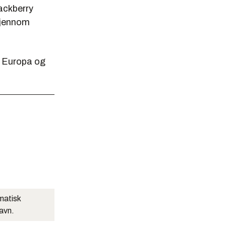
ackberry
 gjennom
 i Europa og
matisk
navn.