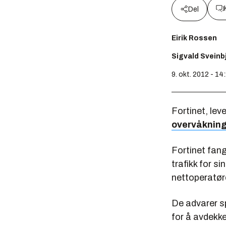
Del
Eirik Rossen
Sigvald Svein
9. okt. 2012 - 14
Fortinet, lev
overvåkning 
Fortinet fan
trafikk for s
nettoperatør
De advarer sp
for å avdekk