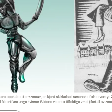
e oppkalt etter «zmeu», en kjent skikkelse i rumenske folkeeventyr.
l å bortføre unge kvinner. Bildene viser to tilfeldige zmei (flertall av