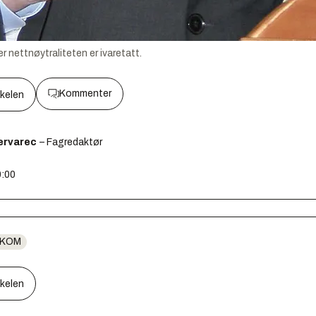
 nettnøytraliteten er ivaretatt.
Kommenter
kkelen
ervarec
– Fagredaktør
0:00
EKOM
kkelen