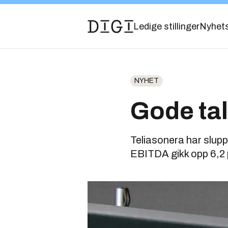
Ledige stillinger
Nyhet
NYHET
Gode tal
Teliasonera har slup
EBITDA gikk opp 6,2