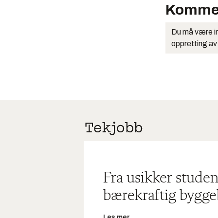
Komme
Du må være in
oppretting av
Fra usikker studen
bærekraftig bygge
Les mer