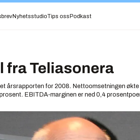
sbrev
Nyhetsstudio
Tips oss
Podkast
l fra Teliasonera
pet årsrapporten for 2008. Nettoomsetningen økte
 prosent. EBITDA-marginen er ned 0,4 prosentpoe