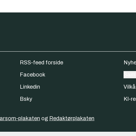
RSS-feed forside
Nyhe
Facebook
Samt
Linkedin
Vilkå
Bsky
KI-re
varsom-plakaten
og
Redaktørplakaten