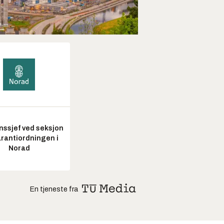
nssjef ved seksjon
arantiordningen i
Norad
En tjeneste fra