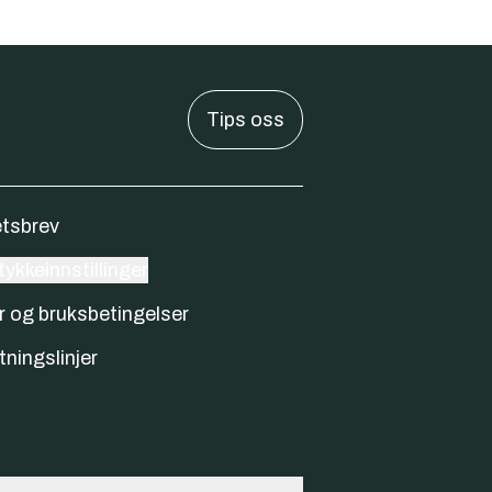
Tips oss
tsbrev
ykkeinnstillinger
r og bruksbetingelser
tningslinjer