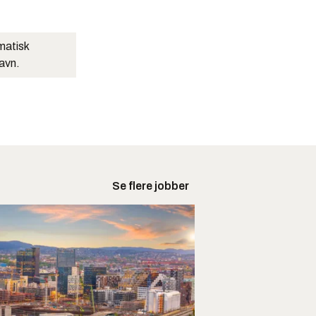
matisk
navn.
Se flere jobber