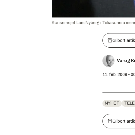
Konsernsjef Lars Nyberg i Teliasonera mener
Gi bort arti
Varog K
11. feb. 2009 - 0
NYHET
TEL
Gi bort arti