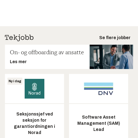
Se flere jobber
On- og offboarding av ansatte
Les mer
Ny i dag
Seksjonssjef ved
Software Asset
seksjon for
Management (SAM)
garantiordningen i
Lead
Norad