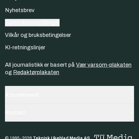
Nyhetsbrev
Samtykkeinnstillinger
Vilkår og bruksbetingelser
KI-retningslinjer
All journalistikk er basert på
Vær varsom-plakaten
og
Redaktørplakaten
Abonnement
Kontakt
© 1995-
2026
Teknisk Ukeblad Media AS