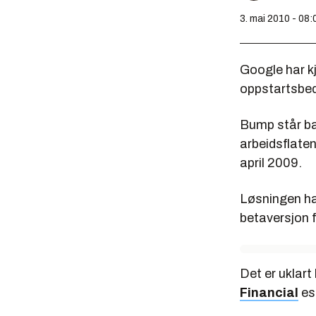
3. mai 2010 - 08:
Google har k
oppstartsbed
Bump står ba
arbeidsflaten
april 2009.
Løsningen ha
betaversjon f
Det er uklart
Financial
est