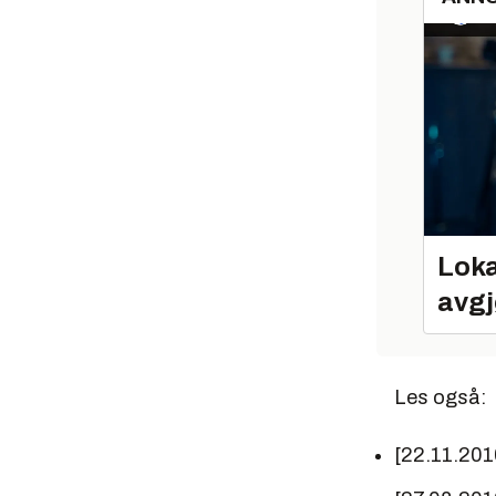
Loka
avgj
Les også:
[22.11.201