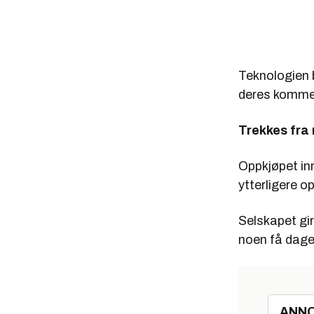
Teknologien b
deres kommen
Trekkes fra
Oppkjøpet in
ytterligere o
Selskapet gir
noen få dage
ANN