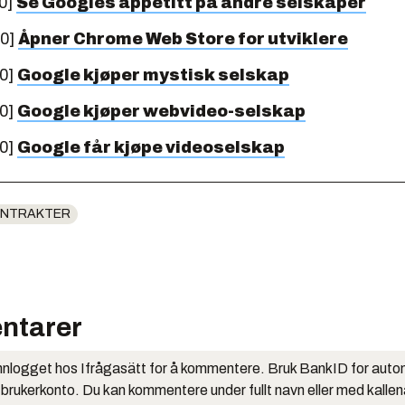
0]
Se Googles appetitt på andre selskaper
10]
Åpner Chrome Web Store for utviklere
10]
Google kjøper mystisk selskap
10]
Google kjøper webvideo-selskap
10]
Google får kjøpe videoselskap
ONTRAKTER
ntarer
nlogget hos Ifrågasätt for å kommentere. Bruk BankID for auto
 brukerkonto. Du kan kommentere under fullt navn eller med kalle