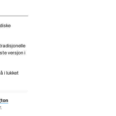
diske
tradisjonelle
ste versjon i
 i lukket
gton
.