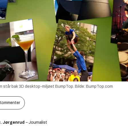
m står bak 3D desktop-miljøet BumpTop.
Bilde:
BumpTop.com
Kommenter
B. Jørgenrud
– Journalist