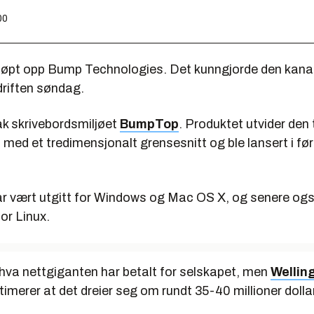
00
jøpt opp Bump Technologies. Det kunngjorde den kana
riften søndag.
k skrivebordsmiljøet
BumpTop
. Produktet utvider den 
 med et tredimensjonalt grensesnitt og ble lansert i før
r vært utgitt for Windows og Mac OS X, og senere også
or Linux.
 hva nettgiganten har betalt for selskapet, men
Wellin
imerer at det dreier seg om rundt 35-40 millioner dollar