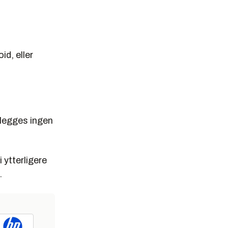
id, eller
nlegges ingen
i ytterligere
.