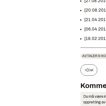
[27.08.201
[20.08.20
[21.04.20
[06.04.20
[18.02.20
AVTALER & K
Del
Komme
Du må være in
oppretting av