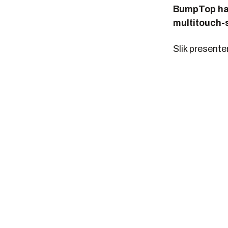
BumpTop har
multitouch-s
Slik presente