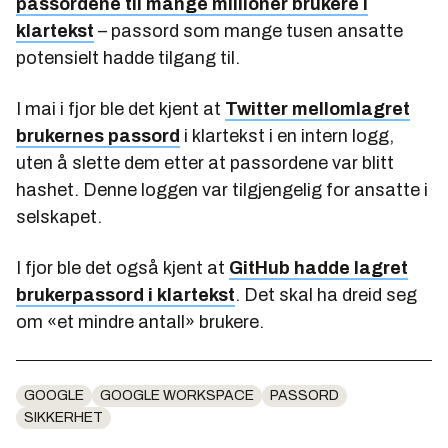
passordene til mange millioner brukere i
klartekst
– passord som mange tusen ansatte
potensielt hadde tilgang til.
I mai i fjor ble det kjent at
Twitter mellomlagret
brukernes passord
i klartekst i en intern logg,
uten å slette dem etter at passordene var blitt
hashet. Denne loggen var tilgjengelig for ansatte i
selskapet.
I fjor ble det også kjent at
GitHub hadde lagret
brukerpassord i klartekst
. Det skal ha dreid seg
om «et mindre antall» brukere.
GOOGLE
GOOGLE WORKSPACE
PASSORD
SIKKERHET