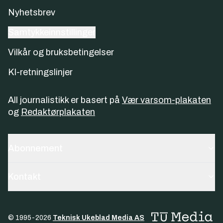
Nyhetsbrev
Samtykkeinnstillinger
Vilkår og bruksbetingelser
KI-retningslinjer
All journalistikk er basert på
Vær varsom-plakaten
og
Redaktørplakaten
Abonnement
Kontakt
© 1995-
2026
Teknisk Ukeblad Media AS