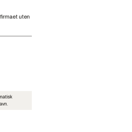
-firmaet uten
matisk
navn.