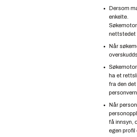
Dersom man
enkelte.
Søkemotore
nettstedet 
Når søkemot
overskudds
Søkemotorer
ha et retts
fra den det
personvernd
Når person
personopply
få innsyn, 
egen profil