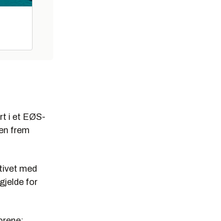
t i et EØS-
pen frem
tivet med
gjelde for
orene: