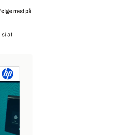
 følge med på
 si at