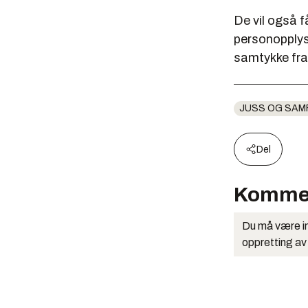
De vil også f
personopplys
samtykke fra
JUSS OG SAM
Del
Komme
Du må være in
oppretting av