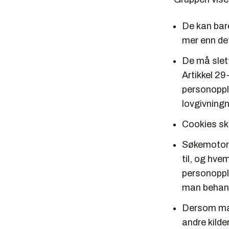
De kan bare
mer enn det
De må slett
Artikkel 29
personoppl
lovgivningn
Cookies ska
Søkemotore
til, og hv
personopply
man behand
Dersom man 
andre kilde