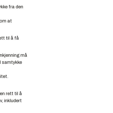
kke fra den
 om at
t til å få
enkjenning må
el samtykke
itet.
n rett til å
, inkludert