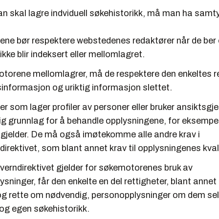
 skal lagre indviduell søkehistorikk, må man ha samty
ne bør respektere webstedenes redaktører når de ber
ikke blir indeksert eller mellomlagret.
orene mellomlagrer, må de respektere den enkeltes ret
informasjon og uriktig informasjon slettet.
 som lager profiler av personer eller bruker ansiktsgj
lig grunnlag for å behandle opplysningene, for eksemp
 gjelder. De må også imøtekomme alle andre krav i
irektivet, som blant annet krav til opplysningenes kval
verndirektivet gjelder for søkemotorenes bruk av
sninger, får den enkelte en del rettigheter, blant annet e
og rette om nødvendig, personopplysninger om dem selv
 og egen søkehistorikk.