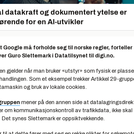
l datakraft og dokumentert ytelse er
ørende for en AI-utvikler
at Google må forholde seg til norske regler, forteller
er Guro Slettemark i Datatilsynet til digi.no.
 gjelder når man bruker «utstyr» som fysisk er plasser
ehandlingen. Som et eksempel trekker Artikkel 29-grup
tamaskin og bruk av lokale cookies.
-gruppen
mener på den annen side at datalagringsdirek
 om kommunikasjonskontroll av trafikkdata, ikke skal 
 Det synes Slettemark er oppsiktvekkende.
 til at dette fører med seg en rekke plikter for søkemot