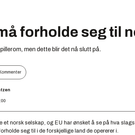
å forholde seg til n
pillerom, men dette blir det nå slutt på.
Kommenter
ntzen
9:00
e et norsk selskap, og EU har ønsket å se på hva slags
rholde seg til i de forskjellige land de opererer i.