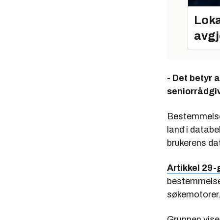
Loka
avgj
- Det betyr 
seniorrådgiv
Bestemmelsen
land i datab
brukerens da
Artikkel 29
bestemmelser
søkemotorer.
Gruppen viser