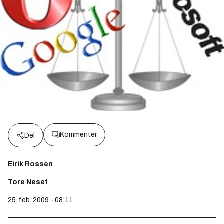
Kommenter
Del
Eirik Rossen
Tore Neset
25. feb. 2009 - 08:11