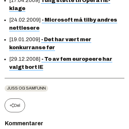
[17.04.2009]
Tung støtte til Opera i IE-
klage
[24.02.2009]
- Microsoft må tilby andres
nettlesere
[19.01.2009]
- Det har vært mer
konkurranse før
[29.12.2008]
- To av fem europeere har
valgt bort IE
JUSS OG SAMFUNN
Del
Kommentarer