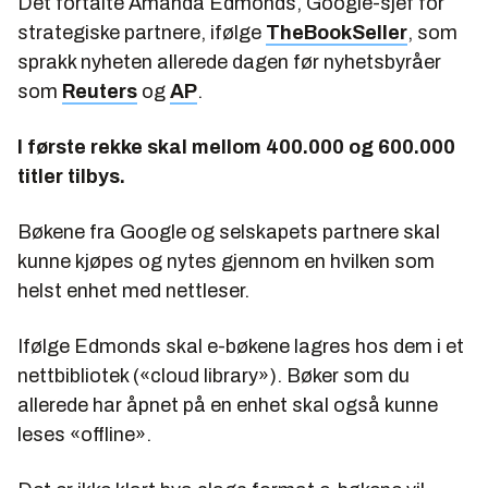
Det fortalte Amanda Edmonds, Google-sjef for
strategiske partnere, ifølge
TheBookSeller
, som
sprakk nyheten allerede dagen før nyhetsbyråer
som
Reuters
og
AP
.
I første rekke skal mellom 400.000 og 600.000
titler tilbys.
Bøkene fra Google og selskapets partnere skal
kunne kjøpes og nytes gjennom en hvilken som
helst enhet med nettleser.
Ifølge Edmonds skal e-bøkene lagres hos dem i et
nettbibliotek («cloud library»). Bøker som du
allerede har åpnet på en enhet skal også kunne
leses «offline».