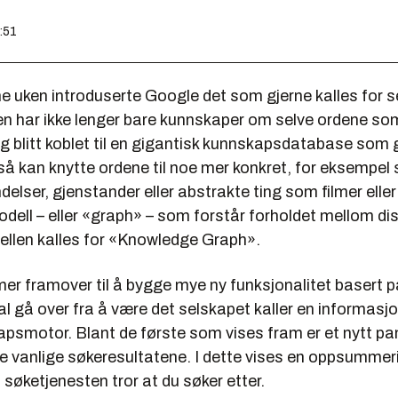
:51
 uken introduserte Google det som gjerne kalles for 
en har ikke lenger bare kunnskaper om selve ordene so
egg blitt koblet til en gigantisk kunnskapsdatabase som 
å kan knytte ordene til noe mer konkret, for eksempel 
delser, gjenstander eller abstrakte ting som filmer elle
odell – eller «graph» – som forstår forholdet mellom di
llen kalles for «Knowledge Graph».
r framover til å bygge mye ny funksjonalitet basert 
l gå over fra å være det selskapet kaller en informasjo
apsmotor. Blant de første som vises fram er et nytt p
 de vanlige søkeresultatene. I dette vises en oppsummer
søketjenesten tror at du søker etter.