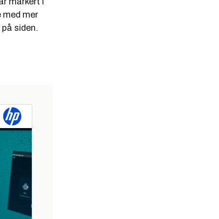
r markert i
de med mer
 på siden.