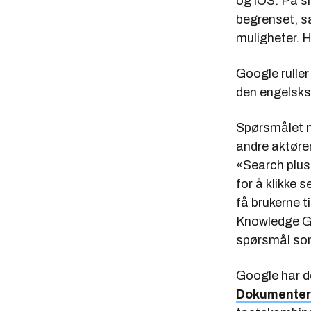
og iOS. På sl
begrenset, s
muligheter. H
Google ruller
den engelsks
Spørsmålet n
andre aktører
«Search plus
for å klikke 
få brukerne t
Knowledge Gra
spørsmål som 
Google har d
Dokumenter