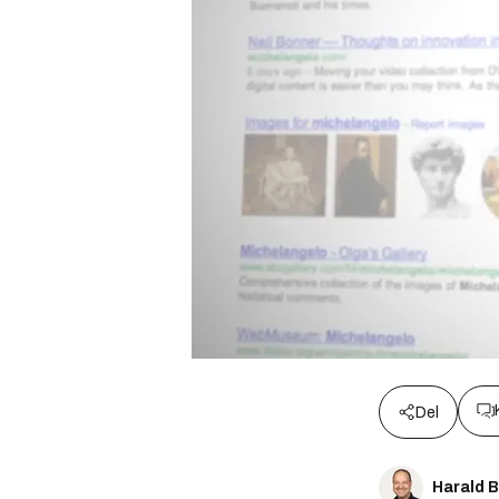
Del
Harald 