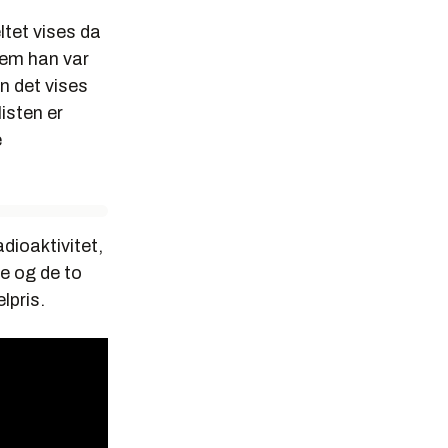
ltet vises da
vem han var
n det vises
isten er
e
dioaktivitet,
e og de to
lpris.