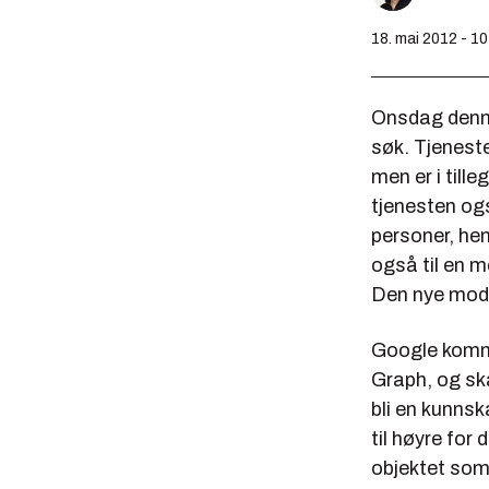
18. mai 2012 - 10
Onsdag denne
søk. Tjenest
men er i till
tjenesten ogs
personer, hen
også til en m
Den nye mode
Google komme
Graph, og ska
bli en kunnsk
til høyre for
objektet som 