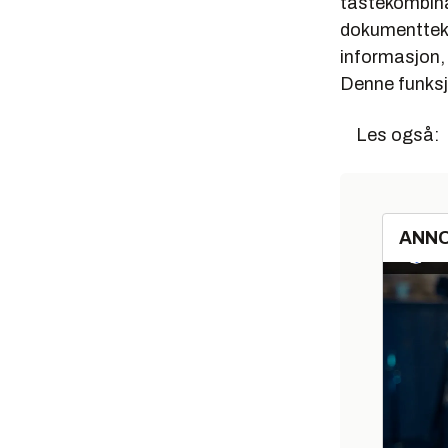
tastekombinas
dokumentteks
informasjon, 
Denne funksj
Les også:
ANN