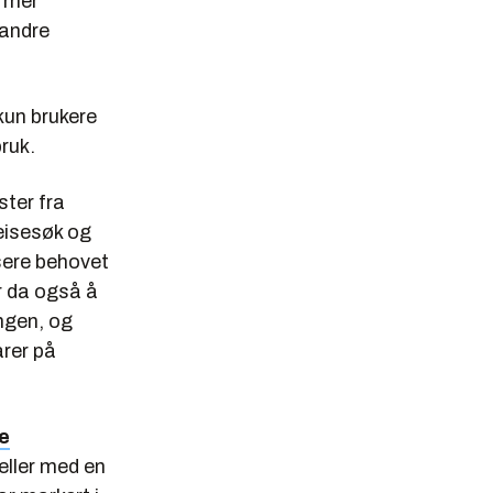
t mer
 andre
kun brukere
ruk.
ster fra
reisesøk og
sere behovet
er da også å
angen, og
arer på
e
eller med en