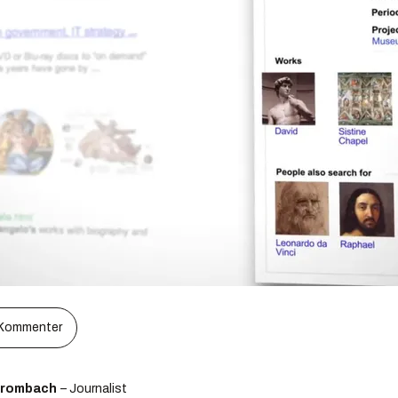
Kommenter
Brombach
– Journalist