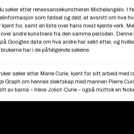
du søker etter renessansekunstneren Michelangelo. I fe
kkelinformasjon som fødsel og død, et avsnitt om hva h
 kjent for, samt en liste over hans mest kjente verk. Me
e over andre kunstnere fra den samme perioden. Denne l
 på Googles data om hva andre har søkt etter, og hvilk
 brukerne har i de påfølgende søkene.
ker søker etter Marie Curie, kjent for sitt arbeid med ra
e Graph om hennes slektskap med mannen Pierre Curi
ett av barna – Irène Joliot-Curie – også mottok en Nobe