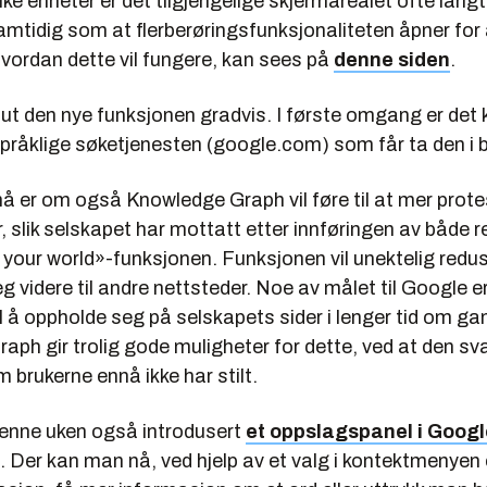
ike enheter er det tilgjengelige skjermarealet ofte lang
amtidig som at flerberøringsfunksjonaliteten åpner for
vordan dette vil fungere, kan sees på
denne siden
.
 ut den nye funksjonen gradvis. I første omgang er det 
pråklige søketjenesten (google.com) som får ta den i b
å er om også Knowledge Graph vil føre til at mer prote
, slik selskapet har mottatt etter innføringen av både 
 your world»-funksjonen. Funksjonen vil unektelig redu
seg videre til andre nettsteder. Noe av målet til Google 
il å oppholde seg på selskapets sider i lenger tid om g
ph gir trolig gode muligheter for dette, ved at den sv
brukerne ennå ikke har stilt.
enne uken også introdusert
et oppslagspanel i Googl
. Der kan man nå, ved hjelp av et valg i kontektmenyen 