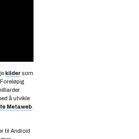
ge
kilder
som
Foreløpig
lliarder
ed å utvikle
pte Metaweb
.
 til Android