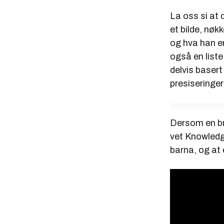
La oss si at 
et bilde, nø
og hva han er
også en list
delvis basert
presiseringer
Dersom en bru
vet Knowledg
barna, og at 