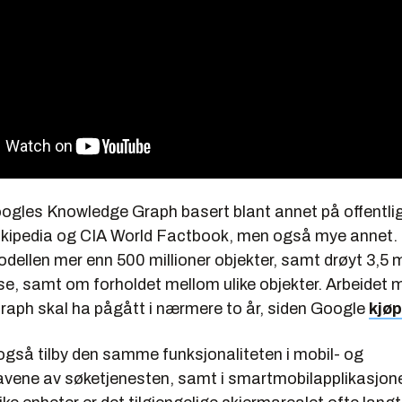
ogles Knowledge Graph basert blant annet på offentli
kipedia og CIA World Factbook, men også mye annet. 
dellen mer enn 500 millioner objekter, samt drøyt 3,5 mi
e, samt om forholdet mellom ulike objekter. Arbeidet m
aph skal ha pågått i nærmere to år, siden Google
kjø
også tilby den samme funksjonaliteten i mobil- og
avene av søketjenesten, samt i smartmobilapplikasjoner