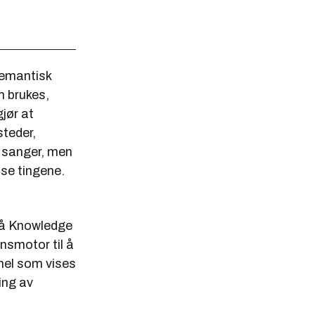
semantisk
m brukes,
gjør at
steder,
r sanger, men
sse tingene.
på Knowledge
nsmotor til å
anel som vises
ing av