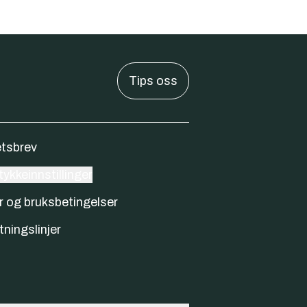
Tips oss
tsbrev
ykkeinnstillinger
r og bruksbetingelser
tningslinjer