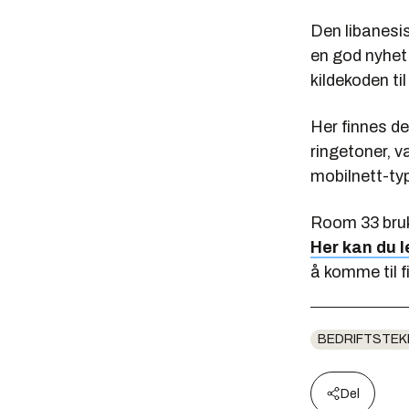
Den libanesi
en god nyhet
kildekoden ti
Her finnes de
ringetoner, 
mobilnett-t
Room 33 brukt
Her kan du 
å komme til fi
BEDRIFTSTEK
Del