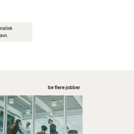
matisk
navn.
Se flere jobber