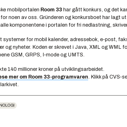
ske mobilportalen
Room 33
har gått konkurs, og det kan
 for noen av oss. Gründeren og konkursboet har lagt ut
l alle komponentene i portalen for fri nedlastning, skrive
t systemer for mobil kalender, adressebok, e-post, fak
vær og nyheter. Koden er skrevet i Java, XML og WML f
ypene GSM, GRPS, I-mode og UMTS.
e 140 millioner kroner på utviklingsarbeidet.
lese mer om Room 33-programvaren
. Klikk på CVS-s
larkivet.
NOLOGI