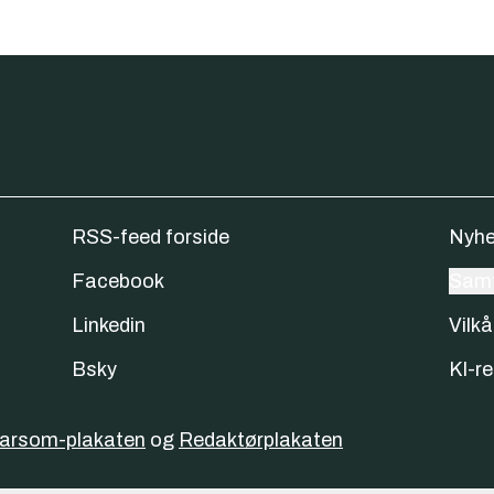
RSS-feed forside
Nyhe
Facebook
Samt
Linkedin
Vilkå
Bsky
KI-re
varsom-plakaten
og
Redaktørplakaten