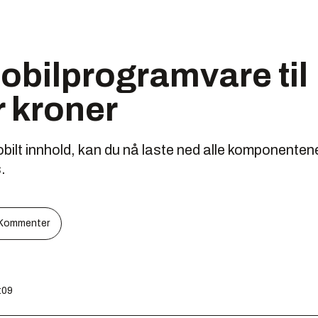
obilprogramvare til
r kroner
bilt innhold, kan du nå laste ned alle komponenten
.
Kommenter
:09