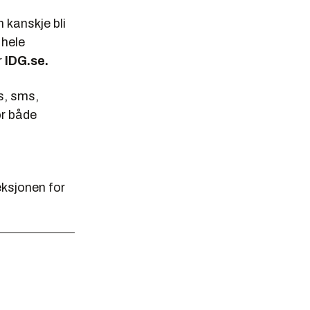
 kanskje bli
 hele
r
IDG.se.
s, sms,
or både
eksjonen for