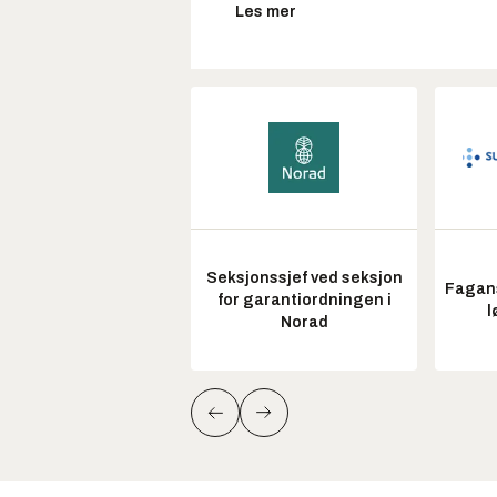
Les mer
Seksjonssjef ved seksjon
Fagans
for garantiordningen i
l
Norad