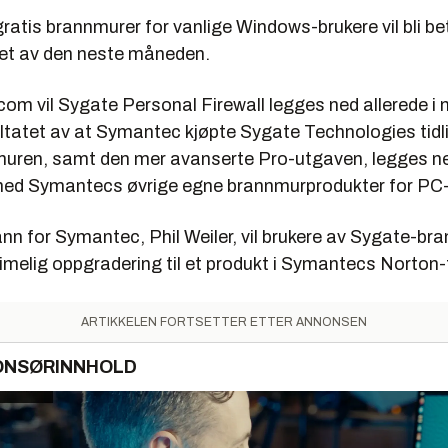
ratis brannmurer for vanlige Windows-brukere vil bli be
øpet av den neste måneden.
com vil Sygate Personal Firewall legges ned allerede i
ltatet av at Symantec kjøpte Sygate Technologies tidli
uren, samt den mer avanserte Pro-utgaven, legges ne
med Symantecs øvrige egne brannmurprodukter for PC-
nn for Symantec, Phil Weiler, vil brukere av Sygate-br
rimelig oppgradering til et produkt i Symantecs Norton-
ARTIKKELEN FORTSETTER ETTER ANNONSEN
ONSØRINNHOLD