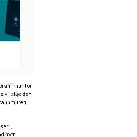
 brannmur for
 vil skje den
brannmuren i
sert,
ed mer