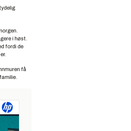
tydelig
 morgen.
gere i høst.
d fordi de
er.
annmuren få
familie.