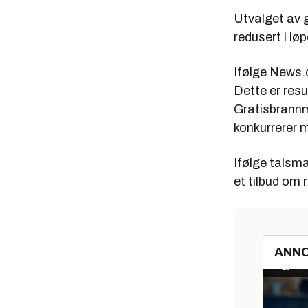
Utvalget av g
redusert i l
Ifølge News.
Dette er resu
Gratisbrannm
konkurrerer 
Ifølge talsma
et tilbud om 
ANN