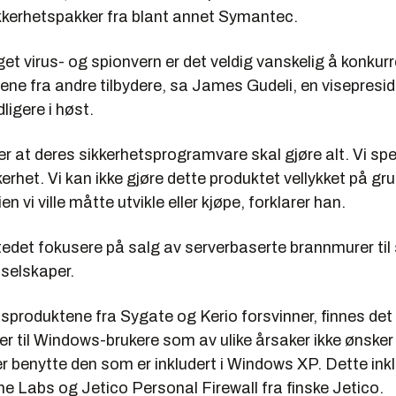
kkerhetspakker fra blant annet Symantec.
get virus- og spionvern er det veldig vanskelig å konkur
ne fra andre tilbydere, sa James Gudeli, en visepresiden
igere i høst.
ter at deres sikkerhetsprogramvare skal gjøre alt. Vi spe
rhet. Vi kan ikke gjøre dette produktet vellykket på gr
n vi ville måtte utvikle eller kjøpe, forklarer han.
stedet fokusere på salg av serverbaserte brannmurer ti
selskaper.
sproduktene fra Sygate og Kerio forsvinner, finnes det
ver til Windows-brukere som av ulike årsaker ikke ønsker
r benytte den som er inkludert i Windows XP. Dette ink
e Labs og Jetico Personal Firewall fra finske Jetico.