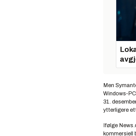
Loka
avgj
Men Symantec 
Windows-PC-e
31. desember 
ytterligere ett
Ifølge News.
kommersiell b