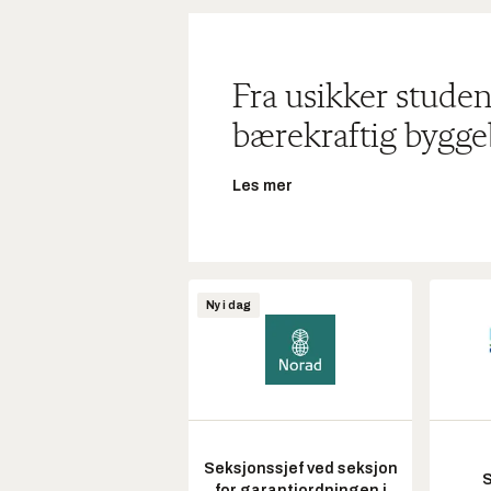
Fra usikker studen
bærekraftig bygge
Les mer
Ny i dag
Seksjonssjef ved seksjon
S
for garantiordningen i