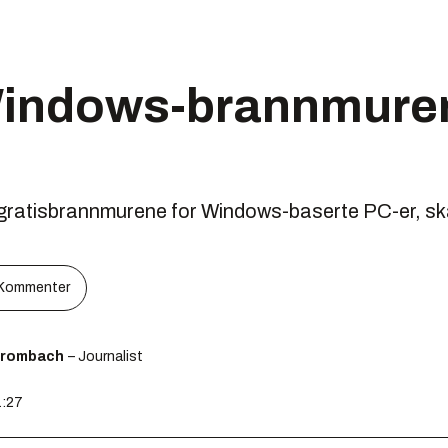
Windows-brannmurer
 gratisbrannmurene for Windows-baserte PC-er, sk
Kommenter
Brombach
– Journalist
1:27