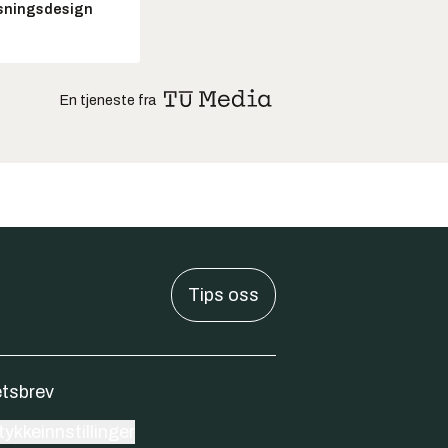
sningsdesign
En tjeneste fra
Tips oss
tsbrev
ykkeinnstillinger