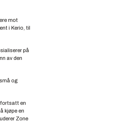
rere mot
t i Kerio, til
sialiserer på
unn av den
l små og
 fortsatt en
 å kjøpe en
luderer Zone