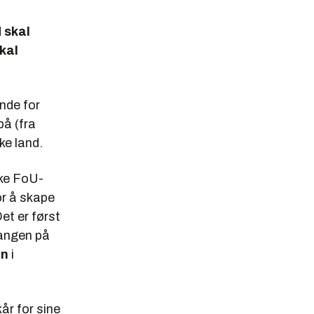
 skal
skal
ende for
på (fra
ke land.
ike FoU-
or å skape
et er først
gangen på
en
i
år for sine