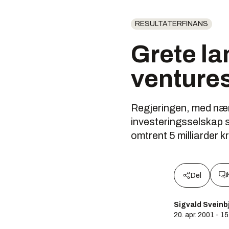
RESULTATERFINANS
Grete la
venture
Regjeringen, med næri
investeringsselskap s
omtrent 5 milliarder k
Del
Sigvald Svein
20. apr. 2001 - 1