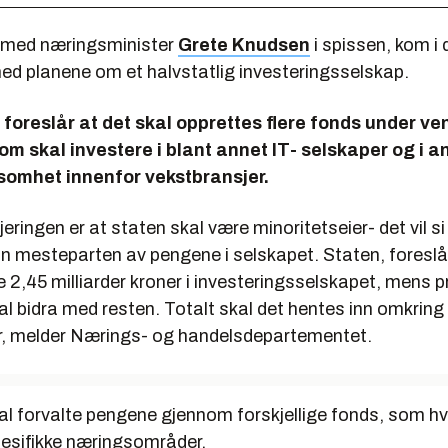
 med næringsminister
Grete Knudsen
i spissen, kom i d
d planene om et halvstatlig investeringsselskap.
foreslår at det skal opprettes flere fonds under ve
om skal investere i blant annet IT- selskaper og i 
somhet innenfor vekstbransjer.
jeringen er at staten skal være minoritetseier- det vil si
nn mesteparten av pengene i selskapet. Staten, foreslå
e 2,45 milliarder kroner i investeringsselskapet, mens p
al bidra med resten. Totalt skal det hentes inn omkring 
r, melder Nærings- og handelsdepartementet.
al forvalte pengene gjennom forskjellige fonds, som hv
pesifikke næringsområder.