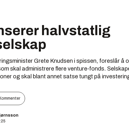
nserer halvstatlig
selskap
ngsminister Grete Knudsen i spissen, foreslår å op
om skal administrere flere venture-fonds. Selskape
roner og skal blant annet satse tungt på investering
Kommenter
bjørnsson
5:25