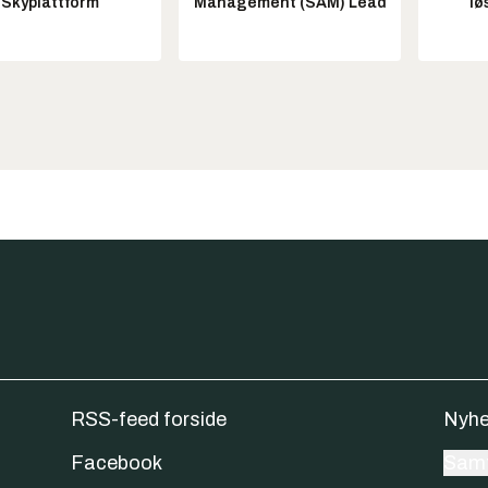
Skyplattform
Management (SAM) Lead
lø
RSS-feed forside
Nyhe
Facebook
Samt