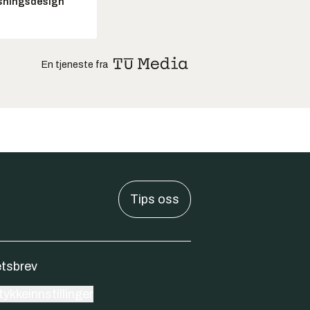
sningsdesign
En tjeneste fra
Tips oss
tsbrev
ykkeinnstillinger