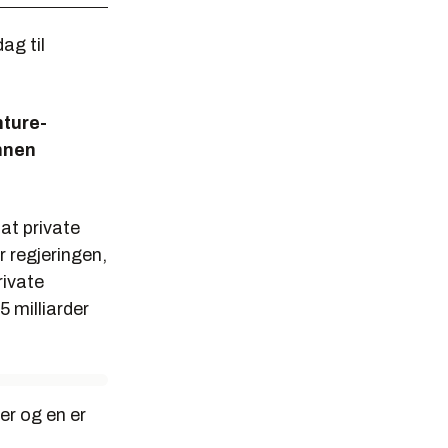
ag til
nture-
annen
 at private
r regjeringen,
rivate
5 milliarder
er og en er