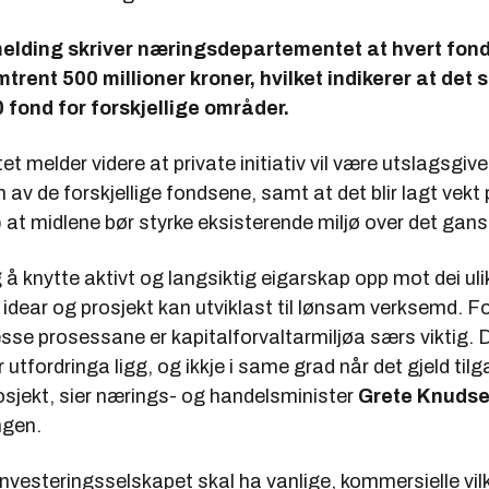
melding skriver næringsdepartementet at hvert fond
trent 500 millioner kroner, hvilket indikerer at det 
 fond for forskjellige områder.
 melder videre at private initiativ vil være utslagsgiv
n av de forskjellige fondsene, samt at det blir lagt vekt 
 at midlene bør styrke eksisterende miljø over det gans
ig å knytte aktivt og langsiktig eigarskap opp mot dei ul
at idear og prosjekt kan utviklast til lønsam verksemd. F
sse prosessane er kapitalforvaltarmiljøa særs viktig. D
 utfordringa ligg, og ikkje i same grad når det gjeld til
osjekt, sier nærings- og handelsminister
Grete Knuds
ngen.
vesteringsselskapet skal ha vanlige, kommersielle vilk