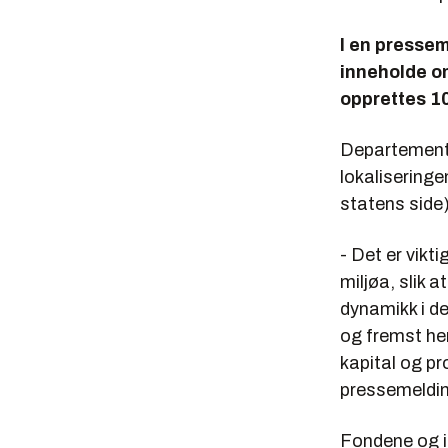
I en presse
inneholde om
opprettes 10
Departementet
lokaliseringe
statens side)
- Det er vikt
miljøa, slik 
dynamikk i de
og fremst her
kapital og pr
pressemeldi
Fondene og in