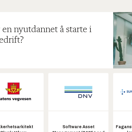
 en nyutdannet å starte i
edrift?
kkerhetsarkitekt
Software Asset
Fagansv