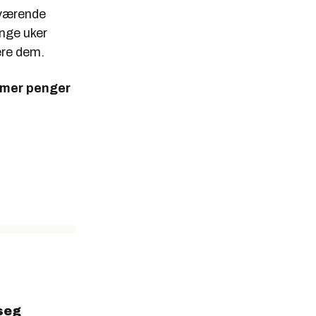
åværende
ange uker
lere dem.
r mer penger
seg