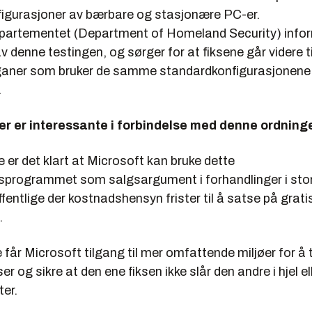
igurasjoner av bærbare og stasjonære PC-er.
partementet (Department of Homeland Security) inf
v denne testingen, og sørger for at fiksene går videre t
rganer som bruker de samme standardkonfigurasjonen
.
r er interessante i forbindelse med denne ordning
e er det klart at Microsoft kan bruke dette
ngsprogrammet som salgsargument i forhandlinger i stor
offentlige der kostnadshensyn frister til å satse på grati
.
 får Microsoft tilgang til mer omfattende miljøer for å 
er og sikre at den ene fiksen ikke slår den andre i hjel elle
ter.