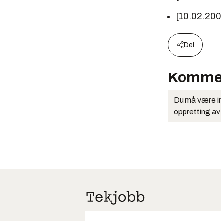
[10.02.20
Del
Komme
Du må være in
oppretting av