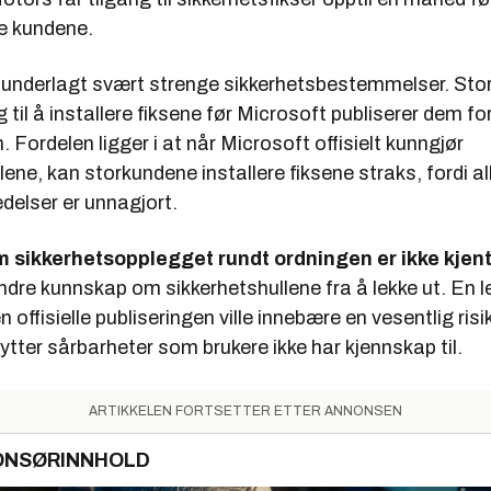
ige kundene.
 underlagt svært strenge sikkerhetsbestemmelser. Sto
g til å installere fiksene før Microsoft publiserer dem fo
 Fordelen ligger i at når Microsoft offisielt kunngjør
lene, kan storkundene installere fiksene straks, fordi al
delser er unnagjort.
 sikkerhetsopplegget rundt ordningen er ikke kjen
dre kunnskap om sikkerhetshullene fra å lekke ut. En le
 offisielle publiseringen ville innebære en vesentlig risi
nytter sårbarheter som brukere ikke har kjennskap til.
ARTIKKELEN FORTSETTER ETTER ANNONSEN
ONSØRINNHOLD