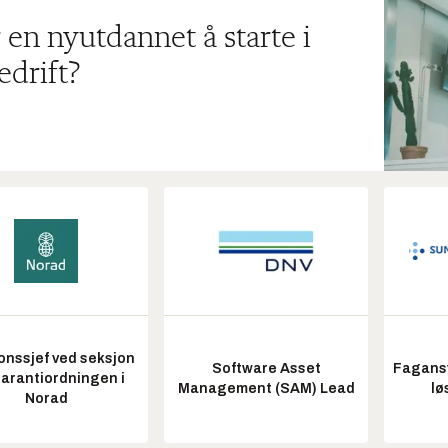
 en nyutdannet å starte i
edrift?
onssjef ved seksjon
Software Asset
Fagansv
garantiordningen i
Management (SAM) Lead
lø
Norad