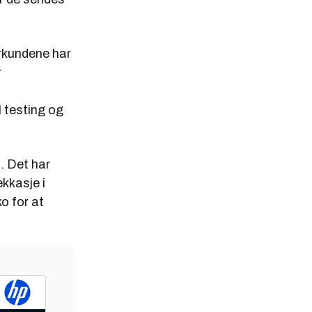
rkundene har
r
l testing og
t
. Det har
kkasje i
ko for at