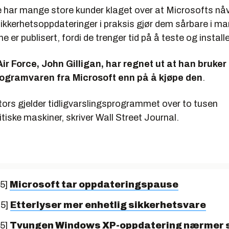
je har mange store kunder klaget over at Microsofts n
ikkerhetsoppdateringer i praksis gjør dem sårbare i m
ne er publisert, fordi de trenger tid på å teste og instal
 Air Force, John Gilligan, har regnet ut at han bruke
rogramvaren fra Microsoft enn på å kjøpe den
.
tors gjelder tidligvarslingsprogrammet over to tusen
itiske maskiner, skriver
Wall Street Journal
.
05]
Microsoft tar oppdateringspause
05]
Etterlyser mer enhetlig sikkerhetsvare
05]
Tvungen Windows XP-oppdatering nærmer 