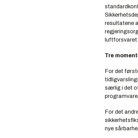
standardkonf
Sikkerhetsde
resultatene a
regjeringso
luftforsvaret
Tre momente
For det først
tidligvarsli
særlig i det 
programvare
For det andre
sikkerhetsfiks
nye sårbarhe