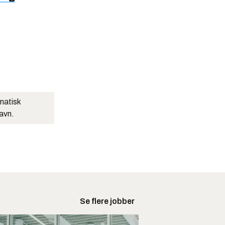
matisk
navn.
Se flere jobber