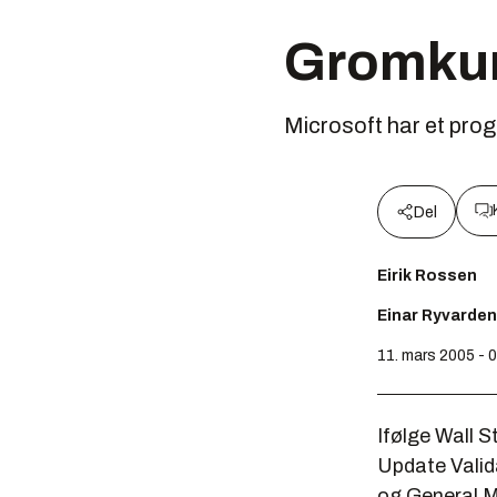
Gromkund
Microsoft har et progr
Del
Eirik Rossen
Einar Ryvarden
11. mars 2005 - 
Ifølge
Wall S
Update Vali
og General Mo