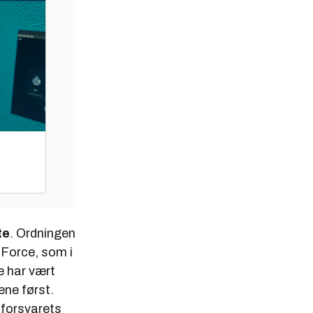
te
. Ordningen
 Force, som i
e har vært
ene først.
tforsvarets