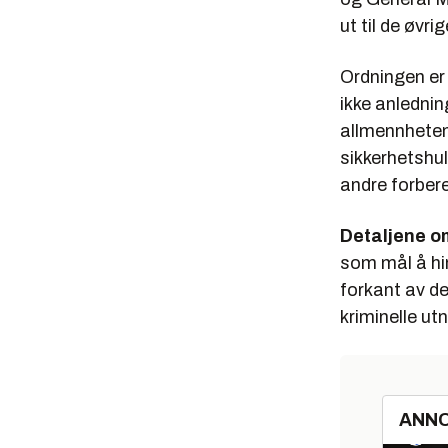
ut til de øvr
Ordningen er
ikke anlednin
allmennheten.
sikkerhetshul
andre forbere
Detaljene om
som mål å hin
forkant av den
kriminelle ut
ANN