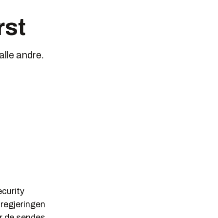
rst
alle andre.
curity
 regjeringen
ør de sendes