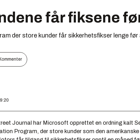
ene får fiksene fø
am der store kunder får sikkerhetsfikser lenge før 
Kommenter
09:20
treet Journal
har Microsoft opprettet en ordning kalt
Se
dation Program
, der store kunder som den amerikanske
tors får tilgang til sikkerhetsfikser opptil en måned f