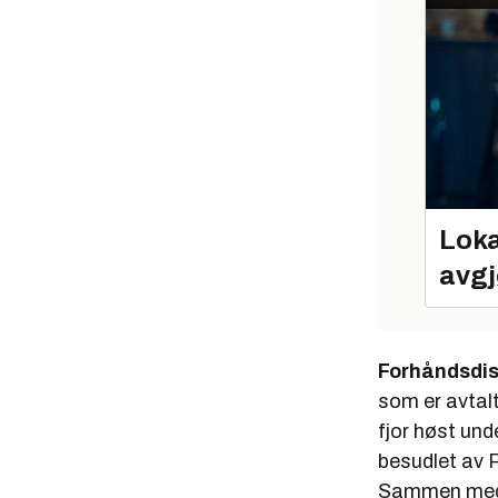
Loka
avgj
Forhåndsdist
som er avtal
fjor høst un
besudlet av P
Sammen med et