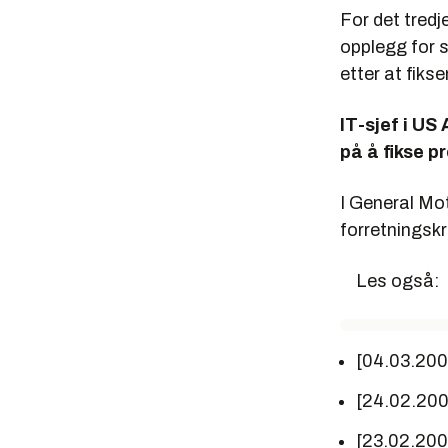
For det tred
opplegg for s
etter at fikse
IT-sjef i US
på å fikse p
I General Mo
forretningskr
Les også:
[04.03.20
[24.02.20
[23.02.20