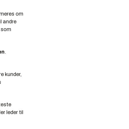
ormeres om
il andre
e som
en
.
e kunder,
s
teste
r leder til