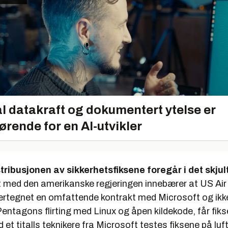
l datakraft og dokumentert ytelse er
ørende for en AI-utvikler
ribusjonen av sikkerhetsfiksene foregår i det skjul
t med den amerikanske regjeringen innebærer at US Air
dertegnet en omfattende kontrakt med Microsoft og ikk
entagons flirting med Linux og åpen kildekode, får fiks
 titalls teknikere fra Microsoft testes fiksene på luf