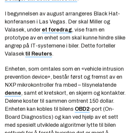
I begynnelsen av august arrangeres Black Hat-
konferansen i Las Vegas. Der skal Miller og
Valasek, under
et foredrag
, vise fram en
prototype av en enhet som skal kunne hindre slike
angrep på IT-systemene i biler. Dette forteller
Valasek
til Reuters
.
Enheten, som omtales som en «vehicle intrusion
prevention device», består først og fremst av en
NXP mikrokontroller fra mbed – tilsynelatende
denne
, samt et kretskort, en skjerm og kontakter.
Delene koster til sammen omtrent 150 dollar.
Enheten kan kobles til bilens
OBD2
-port (On-
Board Diagnostics) og kan ved hjelp av et sett
med spesielt utviklede algoritmer lytte til bilen
nettverk for å forstå hvordan det er ment å