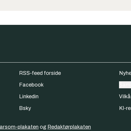
RSS-feed forside
Nyhe
Facebook
Samt
Linkedin
Vilkå
Bsky
KI-re
varsom-plakaten
og
Redaktørplakaten