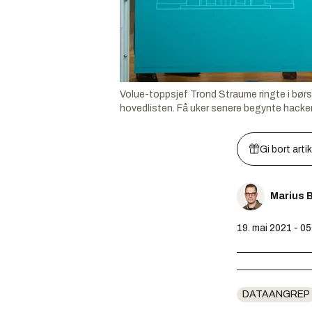
Volue-toppsjef Trond Straume ringte i børsb
hovedlisten. Få uker senere begynte hacker
Gi bort arti
Marius 
19. mai 2021 - 05
DATAANGREP