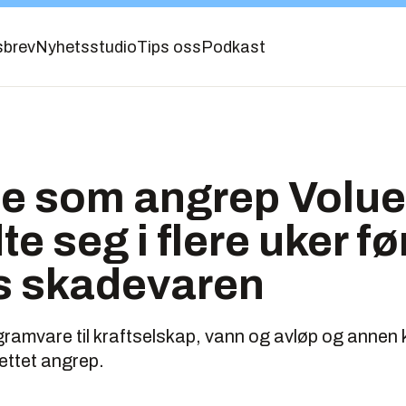
sbrev
Nyhetsstudio
Tips oss
Podkast
e som angrep Volue
e seg i flere uker fø
øs skadevaren
amvare til kraftselskap, vann og avløp og annen kr
ettet angrep.