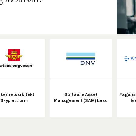
kkerhetsarkitekt
Software Asset
Fagansv
Skyplattform
Management (SAM) Lead
lø