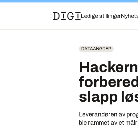
Ledige stillinger
Nyhet
DATAANGREP
Hackern
forberedt
slapp l
Leverandøren av progr
ble rammet av et målr