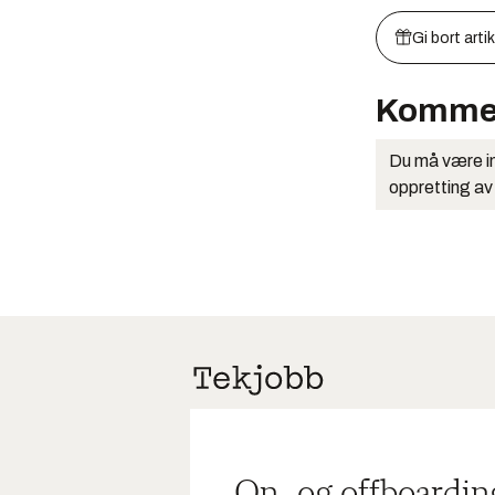
Gi bort arti
Komme
Du må være in
oppretting av
On- og offboardin