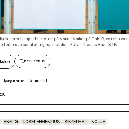
jella da selskapet ble notert på Merkur Market på Oslo Børs i oktober. 
e forberedelser til et angrep mot dem.
Foto:
Thomas Brun, NTB
Kommenter
kkelen
B. Jørgenrud
– Journalist
:00
ENERGI
LØSEPENGEVIRUS
SIKKERHET
VOLUE