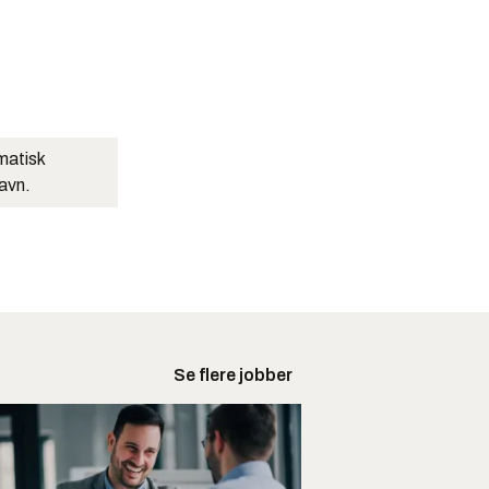
matisk
navn.
Se flere jobber