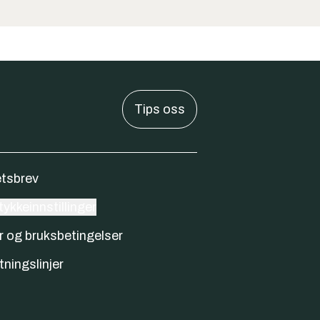
Tips oss
tsbrev
ykkeinnstillinger
r og bruksbetingelser
tningslinjer