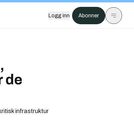
Logg inn
Abonner
,
r de
itisk infrastruktur