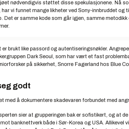
ljøet nødvendigvis støttet disse spekulasjonene. Nå so
 har vi funnet mange likheter ved Sony-innbruddet og ti
p. Det er samme kode som går igjen, samme metodik
mer.
et er brukt like passord og autentiseringsnøkler. Angrep
ackergruppen Dark Seoul, som har vært et fast problemb
niorforsker på sikkerhet, Snorre Fagerland hos Blue Co
seg godt
et med å dokumentere skadevaren forbundet med ang
perten sier at grupperingen bak er sofistikert, og at de
mot banknettverk både i Sør-Korea og USA. Allikevel vil