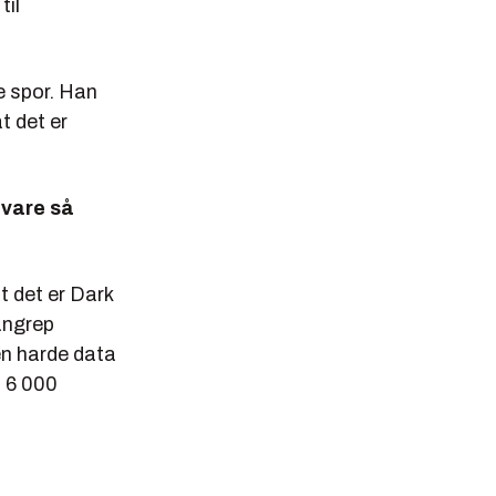
til
e spor. Han
t det er
evare så
at det er Dark
 angrep
en harde data
t 6 000