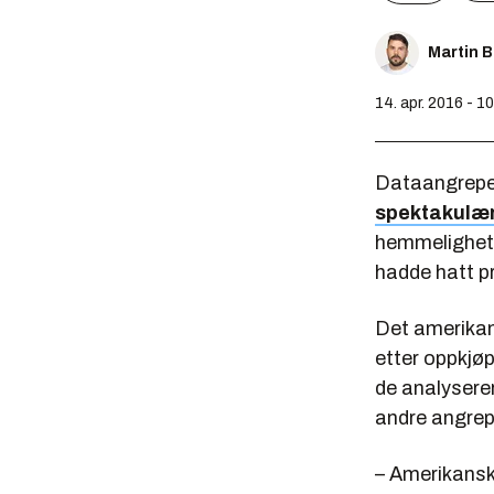
Martin 
14. apr. 2016 - 1
Dataangrepe
spektakulære
hemmelighete
hadde hatt p
Det amerikan
etter oppkjø
de analysere
andre angrep
– Amerikansk