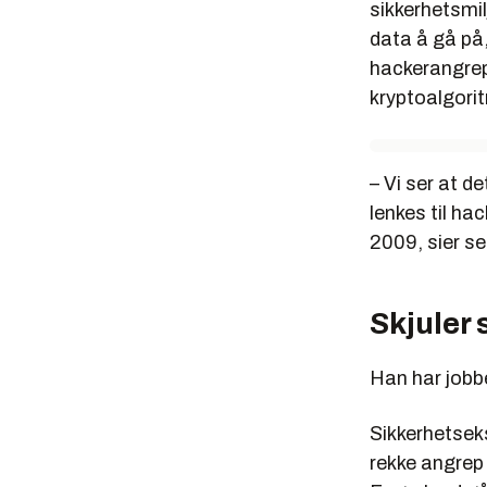
sikkerhetsmi
data å gå på,
hackerangre
kryptoalgorit
– Vi ser at d
lenkes til h
2009, sier se
Skjuler 
Han har jobb
Sikkerhetseks
rekke angrep 