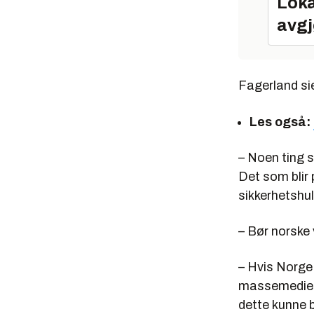
Loka
avgj
Fagerland sie
Les også:
– Noen ting s
Det som blir 
sikkerhetshul
– Bør norske
– Hvis Norge
massemediene
dette kunne b