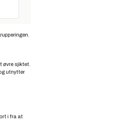
grupperingen.
 øvre sjiktet.
og utnytter
t i fra at