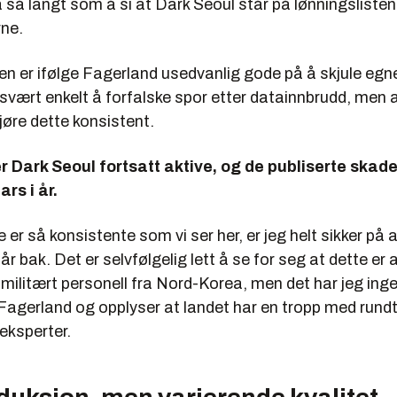
så langt som å si at Dark Seoul står på lønningslisten 
ne.
n er ifølge Fagerland usedvanlig gode på å skjule egn
r svært enkelt å forfalske spor etter datainnbrudd, men a
jøre dette konsistent.
r Dark Seoul fortsatt aktive, og de publiserte skad
rs i år.
 er så konsistente som vi ser her, er jeg helt sikker på 
r bak. Det er selvfølgelig lett å se for seg at dette er
 militært personell fra Nord-Korea, men det har jeg ing
 Fagerland og opplyser at landet har en tropp med rund
ksperter.