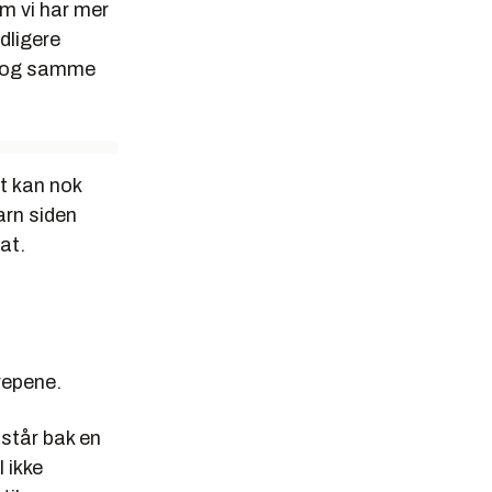
m vi har mer
dligere
k og samme
et kan nok
arn siden
at.
repene.
 står bak en
 ikke