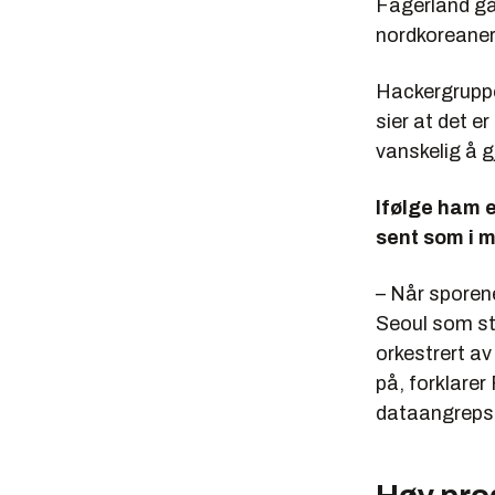
Fagerland gå 
nordkoreaner
Hackergruppe
sier at det e
vanskelig å g
Ifølge ham e
sent som i ma
– Når sporene
Seoul som stå
orkestrert av
på, forklarer
dataangrepse