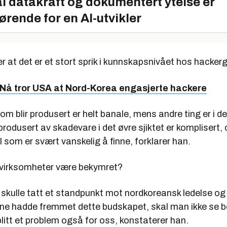
l datakraft og dokumentert ytelse er
ørende for en AI-utvikler
r at det er et stort sprik i kunnskapsnivået hos hacker
Nå tror USA at Nord-Korea engasjerte hackere
om blir produsert er helt banale, mens andre ting er i det
produsert av skadevare i det øvre sjiktet er komplisert, 
l som er svært vanskelig å finne, forklarer han.
 virksomheter være bekymret?
 skulle tatt et standpunkt mot nordkoreansk ledelse og
 hadde fremmet dette budskapet, skal man ikke se bor
litt et problem også for oss, konstaterer han.