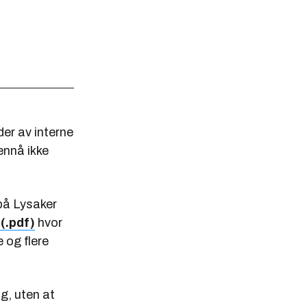
er av interne
ennå ikke
på Lysaker
(.pdf)
hvor
 og flere
g, uten at