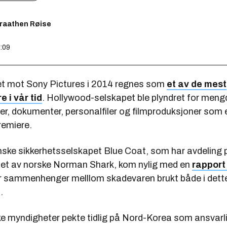
Braathen Røise
0:09
t mot Sony Pictures i 2014 regnes som
et av de mest
 i vår tid
. Hollywood-selskapet ble plyndret for mengd
r, dokumenter, personalfiler og filmproduksjoner som 
remiere.
ske sikkerhetsselskapet Blue Coat, som har avdeling 
pet av norske Norman Shark, kom nylig med en
rapport 
r sammenhenger melllom skadevaren brukt både i dette
.
e myndigheter pekte tidlig på Nord-Korea som ansvarli