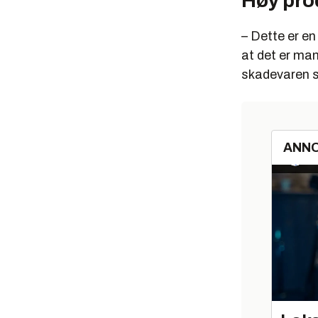
Høy pro
– Dette er en
at det er man
skadevaren se
ANN