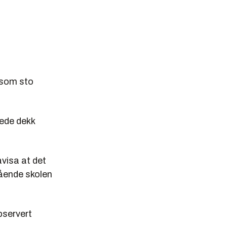
 som sto
rede dekk
avisa at det
gående skolen
bservert