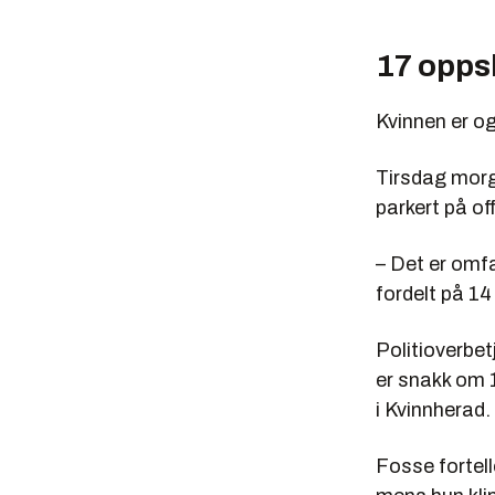
17 opps
Kvinnen er og
Tirsdag morg
parkert på of
– Det er omf
fordelt på 14 
Politioverbet
er snakk om 
i Kvinnherad.
Fosse fortell