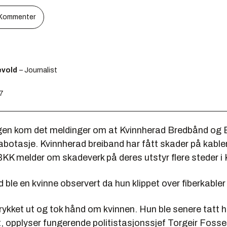
Kommenter
ævold
– Journalist
07
en kom det meldinger om at Kvinnherad Bredbånd og 
otasje. Kvinnherad breiband har fått skader på kabler 
K melder om skadeverk på deres utstyr flere steder i 
ble en kvinne observert da hun klippet over fiberkable
 rykket ut og tok hånd om kvinnen. Hun ble senere tatt
 opplyser fungerende politistasjonssjef Torgeir Fosse 