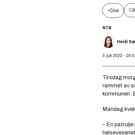
Del
NTB
Heidi S
5. juli 2022 - 16:
Tirsdag morg
rammet av sab
kommunen. BK
Mandag kveld 
– En patrulje
helsevesenet,