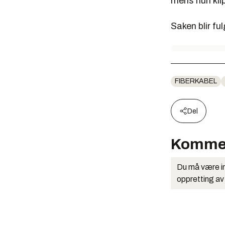
mens hun kli
Saken blir ful
FIBERKABEL
Del
Komme
Du må være in
oppretting av