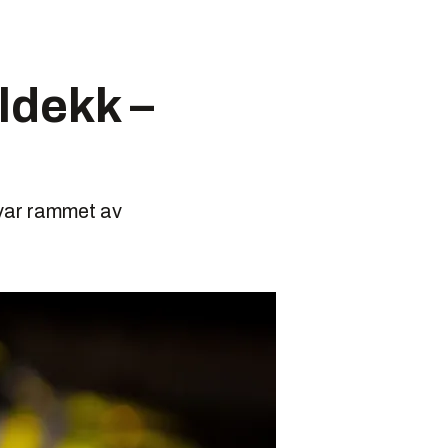
ldekk –
var rammet av
.