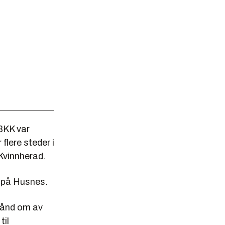
BKK var
flere steder i
Kvinnherad.
r på Husnes.
 hånd om av
til