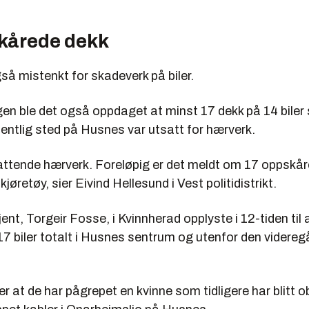
kårede dekk
så mistenkt for skadeverk på biler.
en ble det også oppdaget at minst 17 dekk på 14 biler
fentlig sted på Husnes var utsatt for hærverk.
attende hærverk. Foreløpig er det meldt om 17 oppskå
kjøretøy, sier Eivind Hellesund i Vest politidistrikt.
jent, Torgeir Fosse, i Kvinnherad opplyste i 12-tiden til 
17 biler totalt i Husnes sentrum og utenfor den videre
er at de har pågrepet en kvinne som tidligere har blitt o