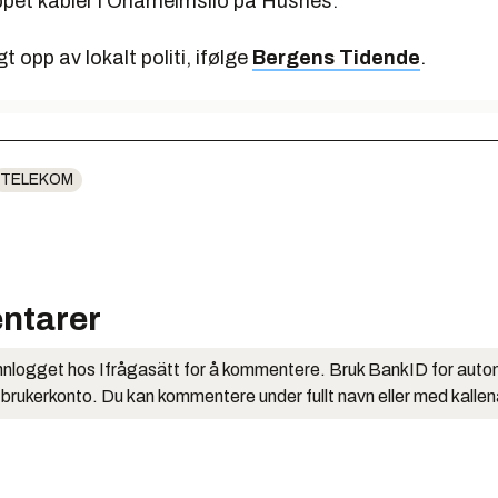
ppet kabler i Onarheimslio på Husnes.
gt opp av lokalt politi, ifølge
Bergens Tidende
.
TELEKOM
ntarer
nlogget hos Ifrågasätt for å kommentere. Bruk BankID for auto
 brukerkonto. Du kan kommentere under fullt navn eller med kalle