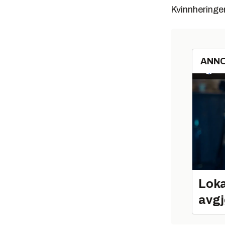
Kvinnheringe
ANN
Loka
avgj