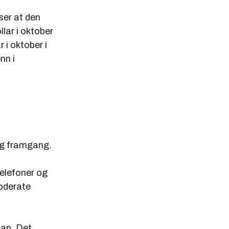
ser at den
lar i oktober
r i oktober i
nn i
lig framgang.
elefoner og
moderate
pan. Det