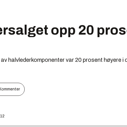
rsalget opp 20 pros
v halvlederkomponenter var 20 prosent høyere i ok
Kommenter
:12