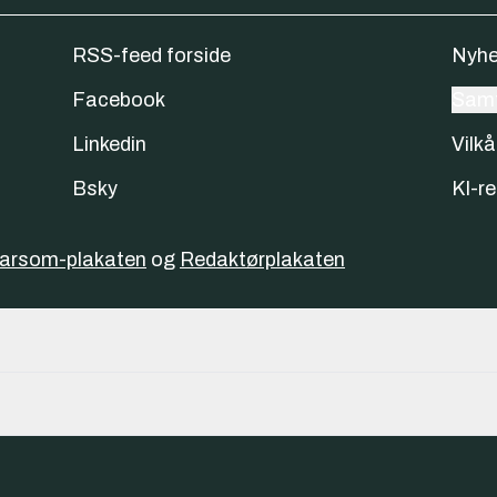
RSS-feed forside
Nyhe
Facebook
Samt
Linkedin
Vilkå
Bsky
KI-re
varsom-plakaten
og
Redaktørplakaten