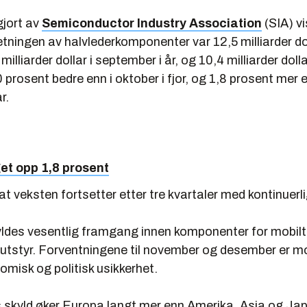
gjort av
Semiconductor Industry Association
(SIA) vi
ningen av halvlederkomponenter var 12,5 milliarder dol
 milliarder dollar i september i år, og 10,4 milliarder dolla
0 prosent bedre enn i oktober i fjor, og 1,8 prosent mer e
r.
et opp 1,8 prosent
at veksten fortsetter etter tre kvartaler med kontinuer
ldes vesentlig framgang innen komponenter for mobilt
 utstyr. Forventningene til november og desember er 
misk og politisk usikkerhet.
 skyld øker Europa langt mer enn Amerika, Asia og Ja