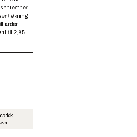
l september,
osent økning
lliarder
nt til 2,85
matisk
navn.