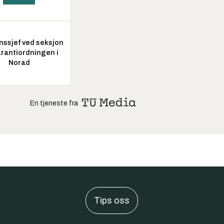
nssjef ved seksjon
arantiordningen i
Norad
En tjeneste fra
Tips oss