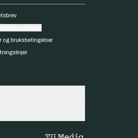
tsbrev
ykkeinnstillinger
r og bruksbetingelser
tningslinjer