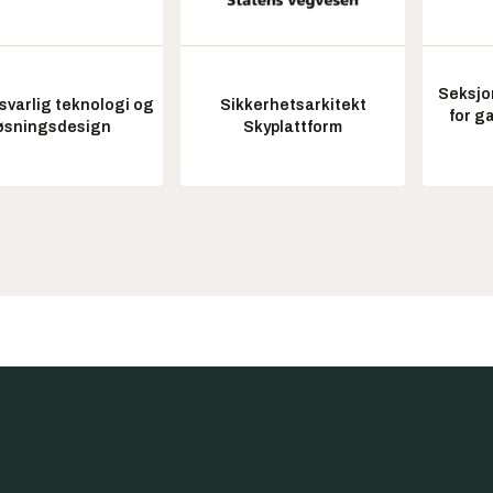
Seksjo
varlig teknologi og
Sikkerhetsarkitekt
for g
øsningsdesign
Skyplattform