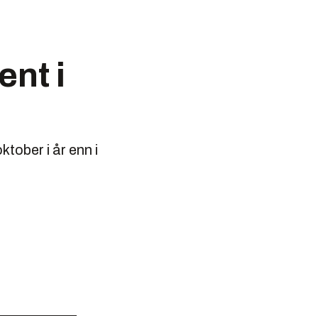
ent i
tober i år enn i