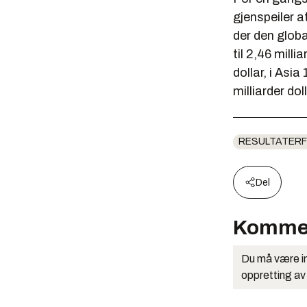
gjenspeiler a
der den globa
til 2,46 milli
dollar, i Asia
milliarder doll
RESULTATERF
Del
Komme
Du må være in
oppretting av