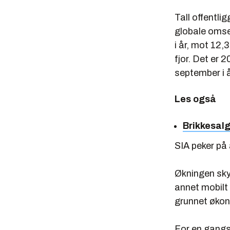
Tall offentlig
globale omset
i år, mot 12,3
fjor. Det er 2
september i å
Les også
Brikkesalg
SIA peker på 
Økningen sky
annet mobilt
grunnet økono
For en gangs