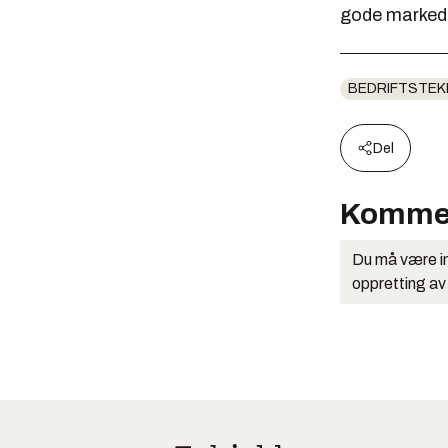
gode markede
BEDRIFTSTEK
Del
Komme
Du må være in
oppretting av