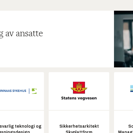
g av ansatte
varlig teknologi og
Sikkerhetsarkitekt
So
øsningsdesign
Skyplattform
Manag