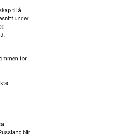
kap til å
snitt under
ed
d,
trommen for
ekte
sa
ussland blir