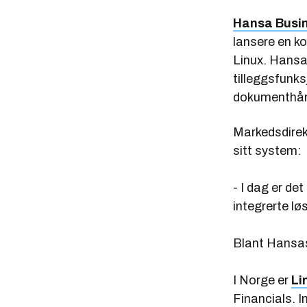
Hansa Busin
lansere en k
Linux. Hansa
tilleggsfunks
dokumenthånd
Markedsdire
sitt system:
- I dag er d
integrerte løs
Blant Hansas
I Norge er
Li
Financials. 