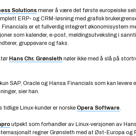
ess Solutions
mener å være det første europeiske sels
omplett ERP- og CRM-løsning med grafisk brukergrense
 Financials er et fullverdig integrert økonomisystem m
joner som kalender, e-post, meldingsutveksling i sannti
terer, gruppevare og faks.
ktør
Hans Chr. Grønsleth
nøler ikke med å slå på stor
et kun SAP, Oracle og Hansa Financials som kan levere 
ninger, sier han.
 tidlige Linux-kunder er norske
Opera Software
.
npro
utpekt som forhandler av Linux-versjonen av Han
Internasjonalt regner Grønsleth med at Øst-Europa og R