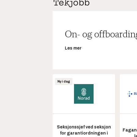
On- og offboardin
Les mer
Ny i dag
Seksjonssjef ved seksjon
Fagans
for garantiordningen i
l