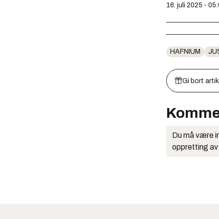
16. juli 2025 - 05
HAFNIUM
JU
Gi bort arti
Komme
Du må være in
oppretting av