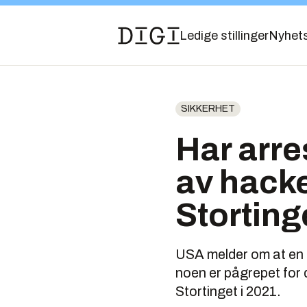
Ledige stillinger
Nyhet
SIKKERHET
Har arre
av hack
Storting
USA melder om at en ki
noen er pågrepet fo
Stortinget i 2021.