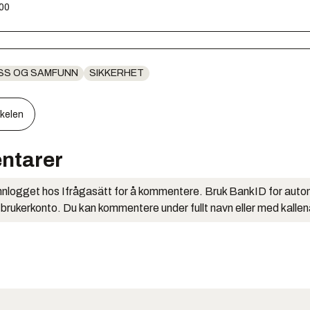
:00
SS OG SAMFUNN
SIKKERHET
kkelen
ntarer
nlogget hos Ifrågasätt for å kommentere. Bruk BankID for auto
 brukerkonto. Du kan kommentere under fullt navn eller med kalle