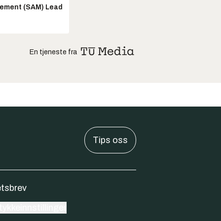
ement (SAM) Lead
En tjeneste fra
Tips oss
tsbrev
ykkeinnstillinger