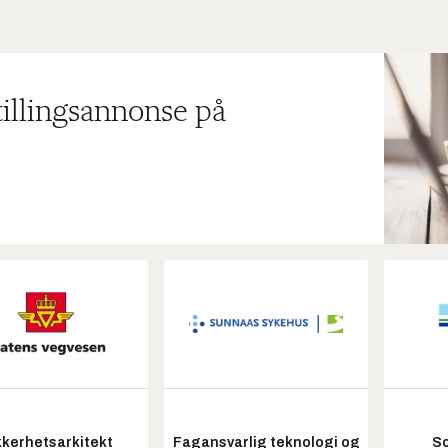
tillingsannonse på
kkerhetsarkitekt
Fagansvarlig teknologi og
So