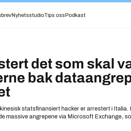
sbrev
Nyhetsstudio
Tips oss
Podkast
stert det som skal v
erne bak dataangrep
et
nesisk statsfinansiert hacker er arrestert i Italia.
r de massive angrepene via Microsoft Exchange, 