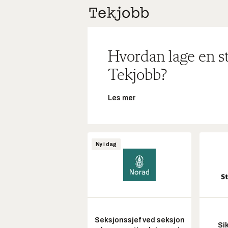
Hvordan lage en s
Tekjobb?
Les mer
Ny i dag
Seksjonssjef ved seksjon
Si