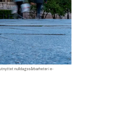
utnyttet nulldagssårbarheter i e-