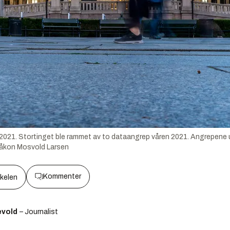
i 2021. Stortinget ble rammet av to dataangrep våren 2021. Angrepene 
åkon Mosvold Larsen
Kommenter
kkelen
ævold
– Journalist