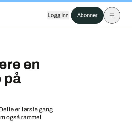
Logg inn
Abonner
ære en
 på
 Dette er første gang
som også rammet