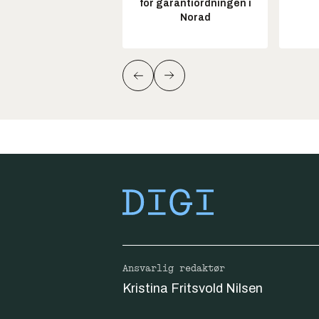
for garantiordningen i
Norad
Ansvarlig redaktør
Kristina Fritsvold Nilsen