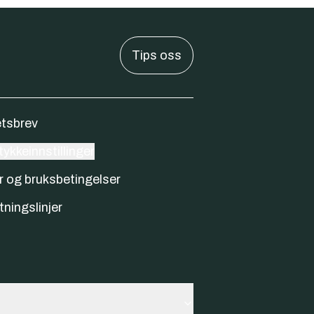
Tips oss
tsbrev
ykkeinnstillinger
r og bruksbetingelser
tningslinjer