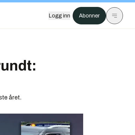
Logg inn
Abonner
rundt:
ste året.