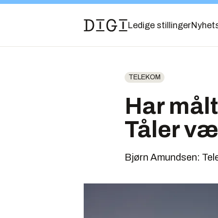
Ledige stillinger
Nyhet
TELEKOM
Har målt
Tåler væ
Bjørn Amundsen: Telen