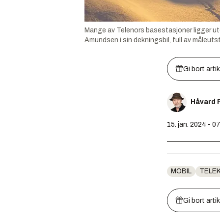
Mange av Telenors basestasjoner ligger uten
Amundsen i sin dekningsbil, full av måleutst
Gi bort arti
Håvard 
15. jan. 2024 - 0
MOBIL
TELE
Gi bort arti