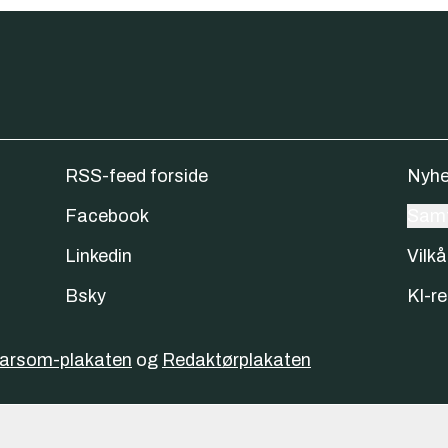
RSS-feed forside
Nyhe
Facebook
Samt
Linkedin
Vilkå
Bsky
KI-re
varsom-plakaten
og
Redaktørplakaten