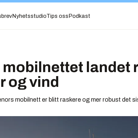
sbrev
Nyhetsstudio
Tips oss
Podkast
 mobilnettet landet 
r og vind
ors mobilnett er blitt raskere og mer robust det si