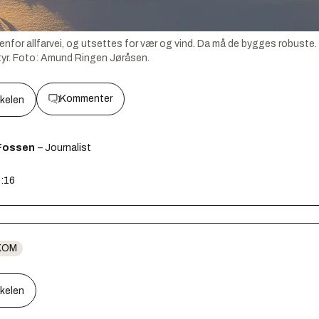
for allfarvei, og utsettes for vær og vind. Da må de bygges robuste. I
yr.
Foto:
Amund Ringen Jøråsen.
Kommenter
kkelen
Fossen
– Journalist
7:16
KOM
kkelen