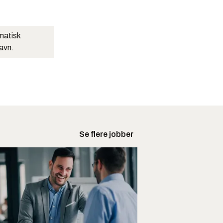
matisk
navn.
Se flere jobber